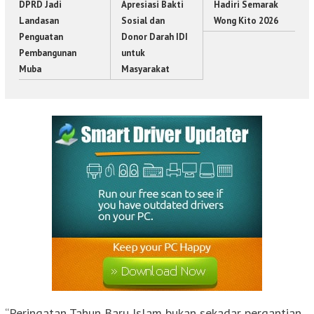
DPRD Jadi
Apresiasi Bakti
Hadiri Semarak
Landasan
Sosial dan
Wong Kito 2026
Penguatan
Donor Darah IDI
Pembangunan
untuk
Muba
Masyarakat
“Peringatan Tahun Baru Islam bukan sekadar pergantian