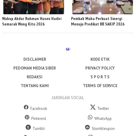
Wabup Abdur Rohman Husen Hadiri
Pemkab Muba Perkuat Sinergi
Semarak Wong Kito 2026
Menuju Predikat BB SAKIP 2026
DISCLAIMER
KODE ETIK
PEDOMAN MEDIA SIBER
PRIVACY POLICY
REDAKSI
S P O R T S
TENTANG KAMI
TERMS OF SERVICE
JARINGAN SOCIAL
Facebook
Twitter
Pinterest
WhatsApp
Tumblr
Stumbleupon