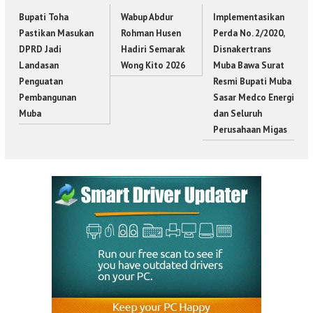
Bupati Toha
Wabup Abdur
Implementasikan
Pastikan Masukan
Rohman Husen
Perda No. 2/2020,
DPRD Jadi
Hadiri Semarak
Disnakertrans
Landasan
Wong Kito 2026
Muba Bawa Surat
Penguatan
Resmi Bupati Muba
Pembangunan
Sasar Medco Energi
Muba
dan Seluruh
Perusahaan Migas