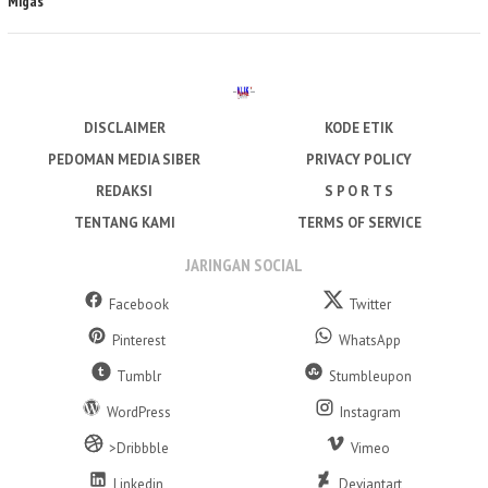
Migas
DISCLAIMER
KODE ETIK
PEDOMAN MEDIA SIBER
PRIVACY POLICY
REDAKSI
S P O R T S
TENTANG KAMI
TERMS OF SERVICE
JARINGAN SOCIAL
Facebook
Twitter
Pinterest
WhatsApp
Tumblr
Stumbleupon
WordPress
Instagram
>Dribbble
Vimeo
Linkedin
Deviantart