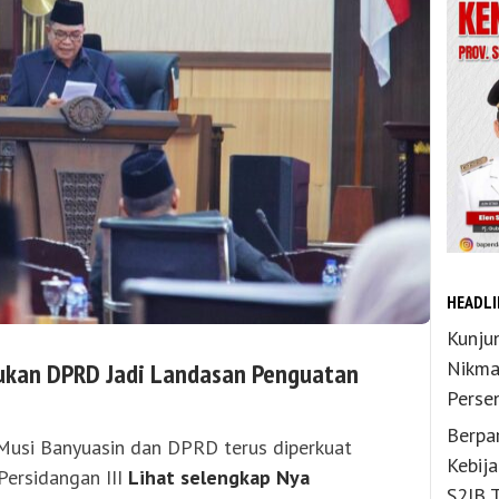
HEADLI
Kunju
Nikma
ukan DPRD Jadi Landasan Penguatan
Perse
Berpar
Musi Banyuasin dan DPRD terus diperkuat
Kebij
Persidangan III
Lihat selengkap Nya
S2JB 