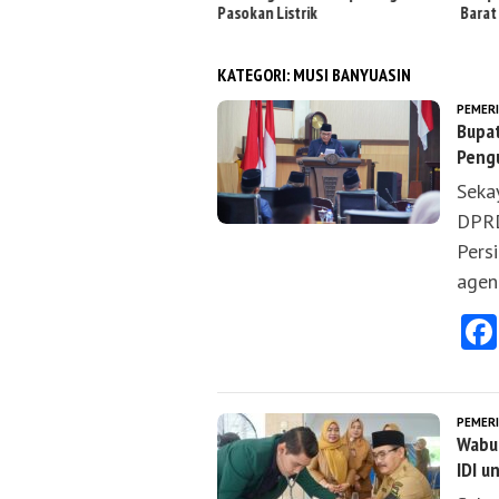
Pasokan Listrik
Barat
KATEGORI:
MUSI BANYUASIN
PEMER
Bupat
Peng
Seka
DPRD
Pers
agen
PEMER
Wabup
IDI u