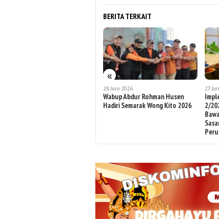
BERITA TERKAIT
«
29 Juni 2026
28 Juni 2026
27 Ju
Wabup Abdur Rohman Apresiasi
Wabup Abdur Rohman Husen
Impl
Bakti Sosial dan Donor Darah IDI
Hadiri Semarak Wong Kito 2026
2/20
untuk Masyarakat
Bawa
Sasa
Peru