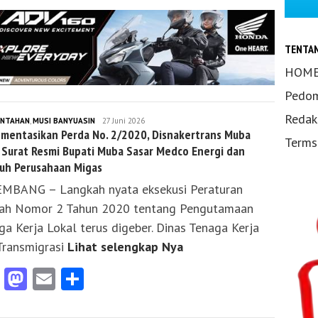
TENTA
HOM
Pedom
Redak
INTAHAN
,
MUSI BANYUASIN
KLIKS
27 Juni 2026
mentasikan Perda No. 2/2020, Disnakertrans Muba
SUMSEL
Terms
Surat Resmi Bupati Muba Sasar Medco Energi dan
uh Perusahaan Migas
MBANG – Langkah nyata eksekusi Peraturan
ah Nomor 2 Tahun 2020 tentang Pengutamaan
ga Kerja Lokal terus digeber. Dinas Tenaga Kerja
Transmigrasi
Lihat selengkap Nya
Facebook
Mastodon
Email
Share