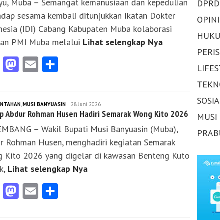
yu, Muba – Semangat kemanusiaan dan kepedulian
DPRD
adap sesama kembali ditunjukkan Ikatan Dokter
OPINI
nesia (IDI) Cabang Kabupaten Muba kolaborasi
HUKU
an PMI Muba melalui
Lihat selengkap Nya
PERI
Facebook
Mastodon
Email
Share
LIFE
TEKN
SOSI
INTAHAN
,
MUSI BANYUASIN
KLIKS
28 Juni 2026
p Abdur Rohman Husen Hadiri Semarak Wong Kito 2026
SUMSEL
MUSI
MBANG – Wakil Bupati Musi Banyuasin (Muba),
PRAB
r Rohman Husen, menghadiri kegiatan Semarak
 Kito 2026 yang digelar di kawasan Benteng Kuto
k,
Lihat selengkap Nya
Facebook
Mastodon
Email
Share