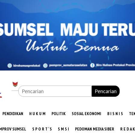
Pencarian
PENDIDIKAN
H U K U M
POLITIK
SOSIAL EKONOMI
B I S N I S
TE
MPROV SUMSEL
S P O R T ‘ S
S M S I
PEDOMAN MEDIA SIBER
R E D A K