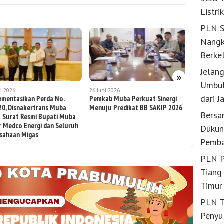
Listri
PLN S
Nangk
Berke
Jelan
»
Umbul
ni 2026
26 Juni 2026
25 Juni 2026
dari J
ementasikan Perda No.
Pemkab Muba Perkuat Sinergi
Wabup Mu
20, Disnakertrans Muba
Menuju Predikat BB SAKIP 2026
Transpara
Bersa
 Surat Resmi Bupati Muba
Potensi M
r Medco Energi dan Seluruh
Energy Set
Dukun
sahaan Migas
Miliar
Pemba
PLN P
Tiang 
Timur
PLN T
Penyu