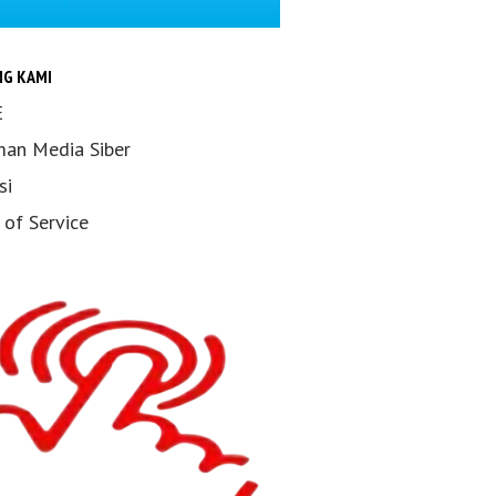
NG KAMI
E
an Media Siber
si
 of Service