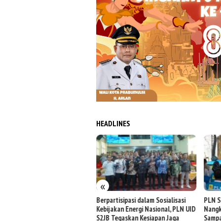
HEADLINES
«
jungi Booth PLN di GIIAS 2026,
Berpartisipasi dalam Sosialisasi
PLN S
mati Promo Tambah Daya 50
Kebijakan Energi Nasional, PLN UID
Nangk
sen
S2JB Tegaskan Kesiapan Jaga
Sampa