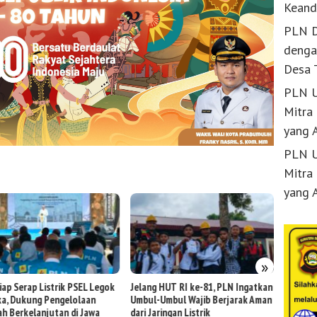
Keand
PLN D
denga
Desa 
PLN U
Mitra
yang 
PLN U
Mitra
yang 
»
iap Serap Listrik PSEL Legok
Jelang HUT RI ke-81, PLN Ingatkan
Bersama
a, Dukung Pengelolaan
Umbul-Umbul Wajib Berjarak Aman
Dukung
h Berkelanjutan di Jawa
dari Jaringan Listrik
melalui