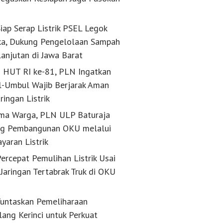
k
iap Serap Listrik PSEL Legok
a, Dukung Pengelolaan Sampah
lanjutan di Jawa Barat
g HUT RI ke-81, PLN Ingatkan
-Umbul Wajib Berjarak Aman
24 Juni 2026
23 Juni 2026
aringan Listrik
ba Tekankan
Gencarkan Roadshow ke SKK
Sambut Hari Jad
nsi dan Percepatan
Migas dan KKKS, Pemkab Muba
Muba Matangka
ma Warga, PLN ULP Baturaja
igas, RUPS Muba
Dorong Penyerapan Tenaga Kerja
Persiapan
ujui Dividen Rp 8
Lokal Bersertifikasi dan
g Pembangunan OKU melalui
Transparansi Lowongan Kerja
yaran Listrik
ercepat Pemulihan Listrik Usai
Jaringan Tertabrak Truk di OKU
untaskan Pemeliharaan
lang Kerinci untuk Perkuat