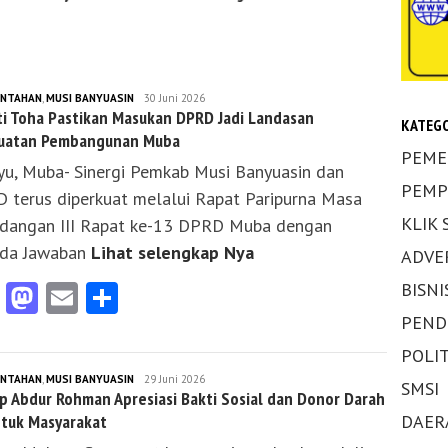
INTAHAN
,
MUSI BANYUASIN
KLIKS
30 Juni 2026
i Toha Pastikan Masukan DPRD Jadi Landasan
SUMSEL
KATEGO
uatan Pembangunan Muba
PEME
yu, Muba- Sinergi Pemkab Musi Banyuasin dan
PEMP
 terus diperkuat melalui Rapat Paripurna Masa
KLIK
idangan III Rapat ke-13 DPRD Muba dengan
da Jawaban
Lihat selengkap Nya
ADVE
Facebook
Mastodon
Email
Share
BISNI
PEND
POLIT
INTAHAN
,
MUSI BANYUASIN
KLIKS
29 Juni 2026
SMSI
 Abdur Rohman Apresiasi Bakti Sosial dan Donor Darah
SUMSEL
ntuk Masyarakat
DAER