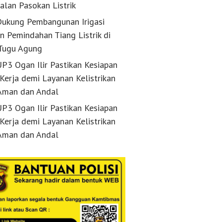
alan Pasokan Listrik
ukung Pembangunan Irigasi
n Pemindahan Tiang Listrik di
Tugu Agung
P3 Ogan Ilir Pastikan Kesiapan
 Kerja demi Layanan Kelistrikan
Aman dan Andal
P3 Ogan Ilir Pastikan Kesiapan
 Kerja demi Layanan Kelistrikan
Aman dan Andal
 Warga, PLN ULP Baturaja
PLN Percepat Pemulihan Listrik
PLN Tunt
 Pembangunan OKU
Usai Tiang Jaringan Tertabrak Truk
Penyulang
 Pembayaran Listrik
di OKU Timur
Keandalan