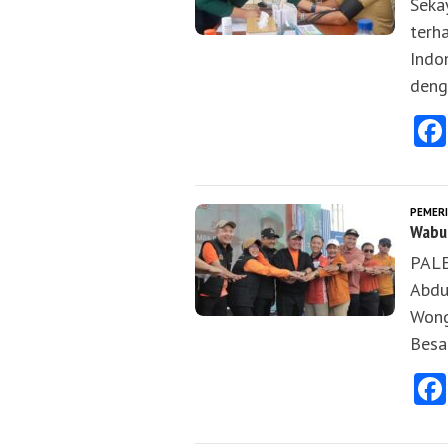
Seka
terh
Indo
deng
PEMER
Wabu
PALE
Abdu
Wong
Besa