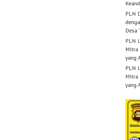
Keand
PLN D
denga
Desa 
PLN U
Mitra
yang 
PLN U
Mitra
yang 