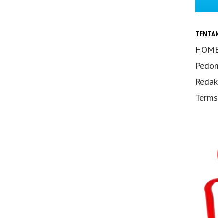
TENTA
HOM
Pedom
Redak
Terms