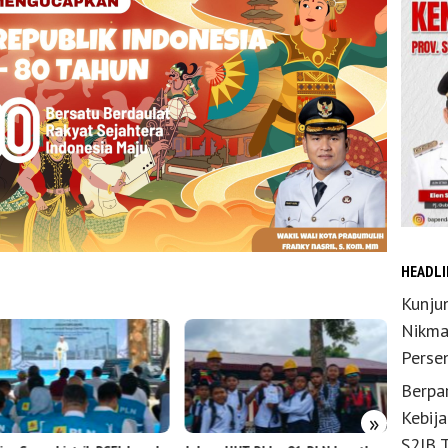
HEADLI
Kunju
Nikma
Perse
Berpar
Kebij
»
S2JB 