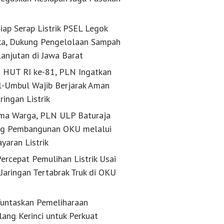
 Warga, PLN ULP Baturaja
PLN Percepat Pemulihan Listrik
PLN Tunt
k
 Pembangunan OKU
Usai Tiang Jaringan Tertabrak Truk
Penyulang
 Pembayaran Listrik
di OKU Timur
Keandalan
iap Serap Listrik PSEL Legok
a, Dukung Pengelolaan Sampah
lanjutan di Jawa Barat
g HUT RI ke-81, PLN Ingatkan
-Umbul Wajib Berjarak Aman
aringan Listrik
ma Warga, PLN ULP Baturaja
g Pembangunan OKU melalui
yaran Listrik
ercepat Pemulihan Listrik Usai
Jaringan Tertabrak Truk di OKU
untaskan Pemeliharaan
lang Kerinci untuk Perkuat