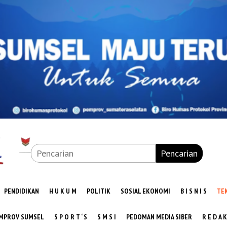
Pencarian
PENDIDIKAN
H U K U M
POLITIK
SOSIAL EKONOMI
B I S N I S
TE
MPROV SUMSEL
S P O R T ‘ S
S M S I
PEDOMAN MEDIA SIBER
R E D A K