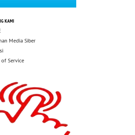
NG KAMI
E
an Media Siber
si
 of Service