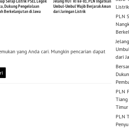
iap Serap Listrik PSEL Legok
Jelang HUT RI ke-81, PLN Ingatkan
Bersama
Listri
a, Dukung Pengelolaan
Umbul-Umbul Wajib Berjarak Aman
Dukung
h Berkelanjutan di Jawa
dari Jaringan Listrik
melalui
PLN S
Nangk
Berke
Jelan
Umbul
emukan yang Anda cari. Mungkin pencarian dapat
dari J
Bersa
Dukun
Pemba
PLN P
Tiang 
Timur
PLN T
Penyu