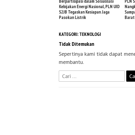
jungi Booth PLN di GIIAS 2026,
Berpartisipasi dalam Sosialisasi
PLN S
mati Promo Tambah Daya 50
Kebijakan Energi Nasional, PLN UID
Nangk
sen
S2JB Tegaskan Kesiapan Jaga
Sampa
Pasokan Listrik
Barat
KATEGORI:
TEKNOLOGI
Tidak Ditemukan
Sepertinya kami tidak dapat men
membantu.
Cari
untuk: