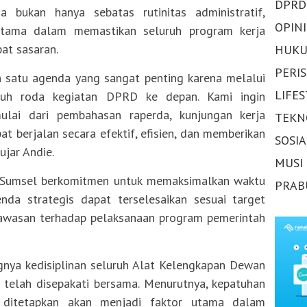
DPRD
 bukan hanya sebatas rutinitas administratif,
OPINI
utama dalam memastikan seluruh program kerja
pat sasaran.
HUKU
PERI
h satu agenda yang sangat penting karena melalui
LIFE
ruh roda kegiatan DPRD ke depan. Kami ingin
ulai dari pembahasan raperda, kunjungan kerja
TEKN
 berjalan secara efektif, efisien, dan memberikan
SOSI
ujar Andie.
MUSI
 Sumsel berkomitmen untuk memaksimalkan waktu
PRAB
nda strategis dapat terselesaikan sesuai target
awasan terhadap pelaksanaan program pemerintah
gnya kedisiplinan seluruh Alat Kelengkapan Dewan
telah disepakati bersama. Menurutnya, kepatuhan
 ditetapkan akan menjadi faktor utama dalam