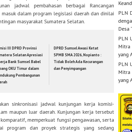
Keand
sunan jadwal pembahasan berbagai Rancangan
PLN D
 masuk dalam program legislasi daerah dan dinilai
denga
entingan masyarakat Sumatera Selatan.
Desa 
PLN U
Mitra
isi III DPRD Provinsi
DPRD Sumsel Awasi Ketat
yang 
matera Selatan Apresiasi
SPMB SMA 2026, Nopianto :
nerja Bank Sumsel Babel
Tidak Boleh Ada Kecurangan
PLN U
bang OKU Timur dalam
dan Penyimpangan
Mitra
ndukung Pembangunan
yang 
erah
kan sinkronisasi jadwal kunjungan kerja komisi-
lam maupun luar daerah. Kunjungan kerja tersebut
 komparatif, memperkuat fungsi pengawasan, serta
ai program dan proyek strategis yang sedang