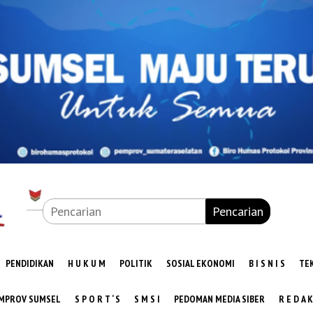
Pencarian
PENDIDIKAN
H U K U M
POLITIK
SOSIAL EKONOMI
B I S N I S
TE
MPROV SUMSEL
S P O R T ‘ S
S M S I
PEDOMAN MEDIA SIBER
R E D A K