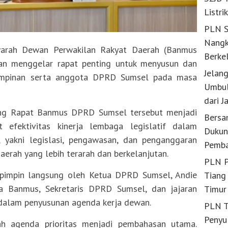
Listri
PLN S
Nangk
rah Dewan Perwakilan Rakyat Daerah (Banmus
Berke
an menggelar rapat penting untuk menyusun dan
Jelan
impinan serta anggota DPRD Sumsel pada masa
Umbul
dari J
ang Rapat Banmus DPRD Sumsel tersebut menjadi
Bersa
 efektivitas kinerja lembaga legislatif dalam
Dukun
 yakni legislasi, pengawasan, dan penganggaran
Pemba
rah yang lebih terarah dan berkelanjutan.
PLN P
ipimpin langsung oleh Ketua DPRD Sumsel, Andie
Tiang 
ota Banmus, Sekretaris DPRD Sumsel, dan jajaran
Timur
 dalam penyusunan agenda kerja dewan.
PLN T
Penyu
ah agenda prioritas menjadi pembahasan utama.