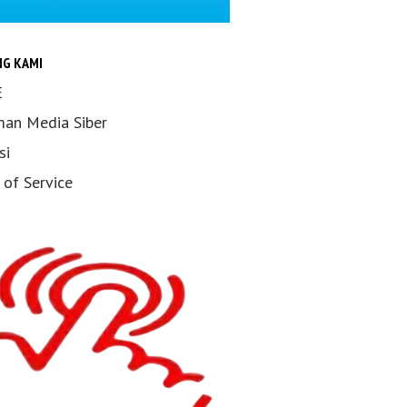
NG KAMI
E
an Media Siber
si
 of Service