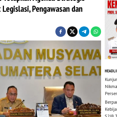
 Legislasi, Pengawasan dan
HEADLI
Kunju
Nikma
Perse
Berpar
Kebij
S2JB 