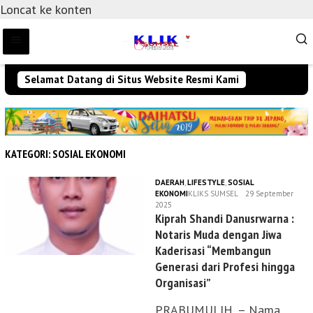
Loncat ke konten
Selamat Datang di Situs Website Resmi Kami
KATEGORI:
SOSIAL EKONOMI
DAERAH
,
LIFESTYLE
,
SOSIAL
EKONOMI
KLIKS SUMSEL
29 September
2025
Kiprah Shandi Danusrwarna :
Notaris Muda dengan Jiwa
Kaderisasi “Membangun
Generasi dari Profesi hingga
Organisasi”
PRABUMULIH, – Nama