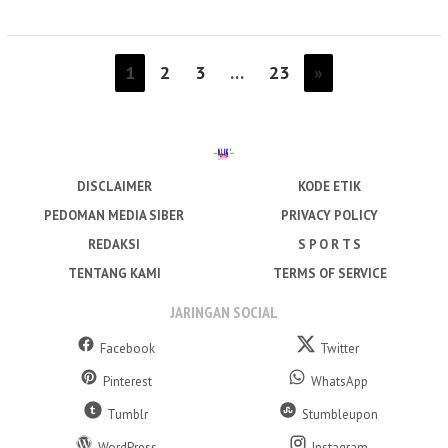
1
2
3
…
23
»
DISCLAIMER
KODE ETIK
PEDOMAN MEDIA SIBER
PRIVACY POLICY
REDAKSI
S P O R T S
TENTANG KAMI
TERMS OF SERVICE
JARINGAN SOCIAL
Facebook
Twitter
Pinterest
WhatsApp
Tumblr
Stumbleupon
WordPress
Instagram