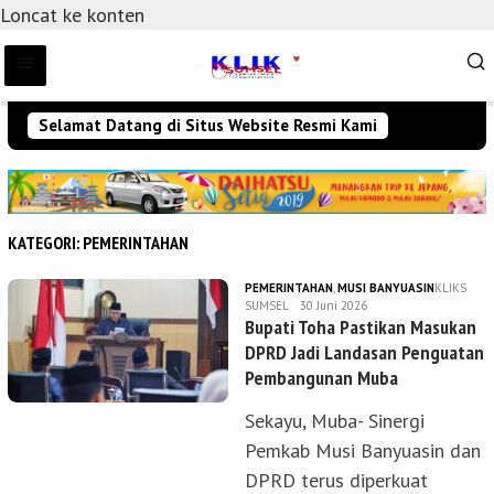
Loncat ke konten
Selamat Datang di Situs Website Resmi Kami
KATEGORI:
PEMERINTAHAN
PEMERINTAHAN
,
MUSI BANYUASIN
KLIKS
SUMSEL
30 Juni 2026
Bupati Toha Pastikan Masukan
DPRD Jadi Landasan Penguatan
Pembangunan Muba
Sekayu, Muba- Sinergi
Pemkab Musi Banyuasin dan
DPRD terus diperkuat