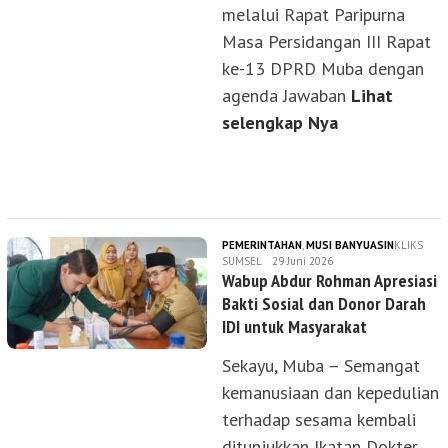
melalui Rapat Paripurna
Masa Persidangan III Rapat
ke-13 DPRD Muba dengan
agenda Jawaban
Lihat
selengkap Nya
PEMERINTAHAN
,
MUSI BANYUASIN
KLIKS
SUMSEL
29 Juni 2026
Wabup Abdur Rohman Apresiasi
Bakti Sosial dan Donor Darah
IDI untuk Masyarakat
Sekayu, Muba – Semangat
kemanusiaan dan kepedulian
terhadap sesama kembali
ditunjukkan Ikatan Dokter