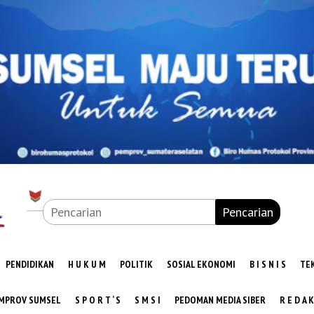
Pencarian
PENDIDIKAN
H U K U M
POLITIK
SOSIAL EKONOMI
B I S N I S
TE
MPROV SUMSEL
S P O R T ‘ S
S M S I
PEDOMAN MEDIA SIBER
R E D A K