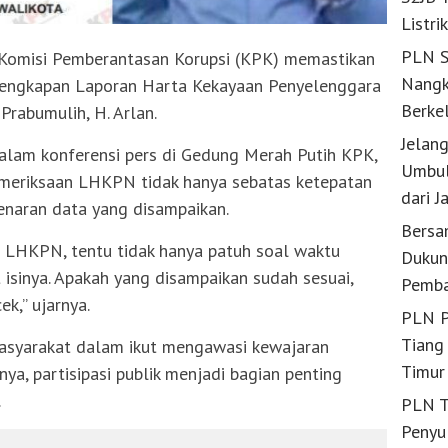
Listri
PLN S
Komisi Pemberantasan Korupsi (KPK) memastikan
Nangk
elengkapan Laporan Harta Kekayaan Penyelenggara
Berke
rabumulih, H. Arlan.
Jelan
dalam konferensi pers di Gedung Merah Putih KPK,
Umbul
meriksaan LHKPN tidak hanya sebatas ketepatan
dari J
enaran data yang disampaikan.
Bersa
an LHKPN, tentu tidak hanya patuh soal waktu
Dukun
t isinya. Apakah yang disampaikan sudah sesuai,
Pemba
ek,” ujarnya.
PLN P
Tiang 
masyarakat dalam ikut mengawasi kewajaran
Timur
ya, partisipasi publik menjadi bagian penting
.
PLN T
Penyu