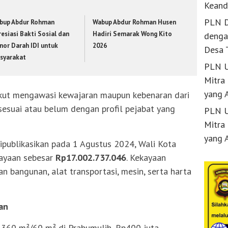
Keand
PLN D
bup Abdur Rohman
Wabup Abdur Rohman Husen
esiasi Bakti Sosial dan
Hadiri Semarak Wong Kito
denga
nor Darah IDI untuk
2026
Desa 
syarakat
PLN U
Mitra
yang 
 ikut mengawasi kewajaran maupun kebenaran dari
 sesuai atau belum dengan profil pejabat yang
PLN U
Mitra
yang 
publikasikan pada 1 Agustus 2024, Wali Kota
kayaan sebesar
Rp17.002.737.046
. Kekayaan
dan bangunan, alat transportasi, mesin, serta harta
an
 360 m²/60 m² di Prabumulih, Rp400 juta