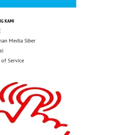
NG KAMI
E
an Media Siber
si
 of Service