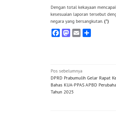
Dengan total kekayaan mencapai 
kesesuaian laporan tersebut deng
negara yang bersangkutan.
(*)
Facebook
Mastodon
Email
Share
Navigasi
Pos sebelumnya
pos
DPRD Prabumulih Gelar Rapat Ke
Bahas KUA-PPAS APBD Perubah
Tahun 2025