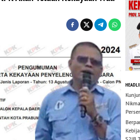
HEADLI
Kunju
Nikma
Perse
Berpar
Kebij
S2JB 