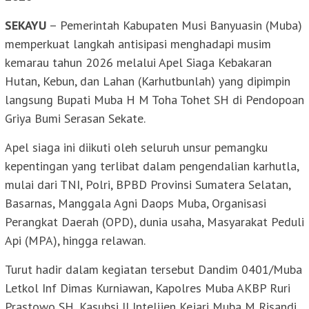
SEKAYU
– Pemerintah Kabupaten Musi Banyuasin (Muba)
memperkuat langkah antisipasi menghadapi musim
kemarau tahun 2026 melalui Apel Siaga Kebakaran
Hutan, Kebun, dan Lahan (Karhutbunlah) yang dipimpin
langsung Bupati Muba H M Toha Tohet SH di Pendopoan
Griya Bumi Serasan Sekate.
Apel siaga ini diikuti oleh seluruh unsur pemangku
kepentingan yang terlibat dalam pengendalian karhutla,
mulai dari TNI, Polri, BPBD Provinsi Sumatera Selatan,
Basarnas, Manggala Agni Daops Muba, Organisasi
Perangkat Daerah (OPD), dunia usaha, Masyarakat Peduli
Api (MPA), hingga relawan.
Turut hadir dalam kegiatan tersebut Dandim 0401/Muba
Letkol Inf Dimas Kurniawan, Kapolres Muba AKBP Ruri
Prastowo SH, Kasubsi II Intelijen Kejari Muba M Risandi