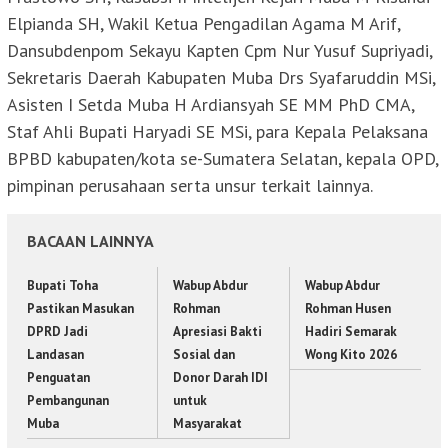
Elpianda SH, Wakil Ketua Pengadilan Agama M Arif,
Dansubdenpom Sekayu Kapten Cpm Nur Yusuf Supriyadi,
Sekretaris Daerah Kabupaten Muba Drs Syafaruddin MSi,
Asisten I Setda Muba H Ardiansyah SE MM PhD CMA,
Staf Ahli Bupati Haryadi SE MSi, para Kepala Pelaksana
BPBD kabupaten/kota se-Sumatera Selatan, kepala OPD,
pimpinan perusahaan serta unsur terkait lainnya.
BACAAN LAINNYA
Bupati Toha
Wabup Abdur
Wabup Abdur
Pastikan Masukan
Rohman
Rohman Husen
DPRD Jadi
Apresiasi Bakti
Hadiri Semarak
Landasan
Sosial dan
Wong Kito 2026
Penguatan
Donor Darah IDI
Pembangunan
untuk
Muba
Masyarakat