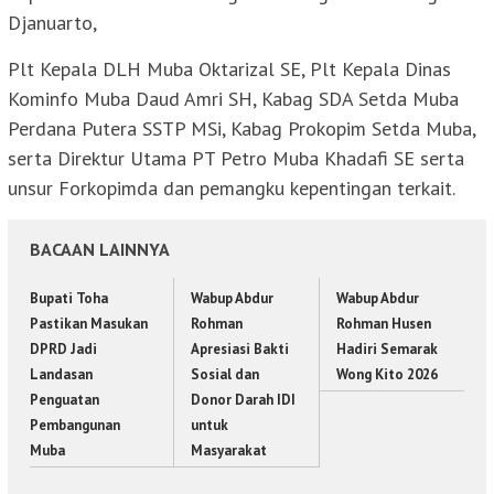
Djanuarto,
Plt Kepala DLH Muba Oktarizal SE, Plt Kepala Dinas
Kominfo Muba Daud Amri SH, Kabag SDA Setda Muba
Perdana Putera SSTP MSi, Kabag Prokopim Setda Muba,
serta Direktur Utama PT Petro Muba Khadafi SE serta
unsur Forkopimda dan pemangku kepentingan terkait.
BACAAN LAINNYA
Bupati Toha
Wabup Abdur
Wabup Abdur
Pastikan Masukan
Rohman
Rohman Husen
DPRD Jadi
Apresiasi Bakti
Hadiri Semarak
Landasan
Sosial dan
Wong Kito 2026
Penguatan
Donor Darah IDI
Pembangunan
untuk
Muba
Masyarakat