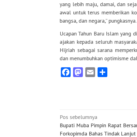
yang lebih maju, damai, dan sejah
awal untuk terus memberikan kont
bangsa, dan negara,” pungkasnya.
Ucapan Tahun Baru Islam yang di
ajakan kepada seluruh masyar
Hijriah sebagai sarana memperkuat
dan menumbuhkan optimisme dala
Facebook
Mastodon
Email
Share
Navigasi
Pos sebelumnya
pos
Bupati Muba Pimpin Rapat Bers
Forkopimda Bahas Tindak Lanjut