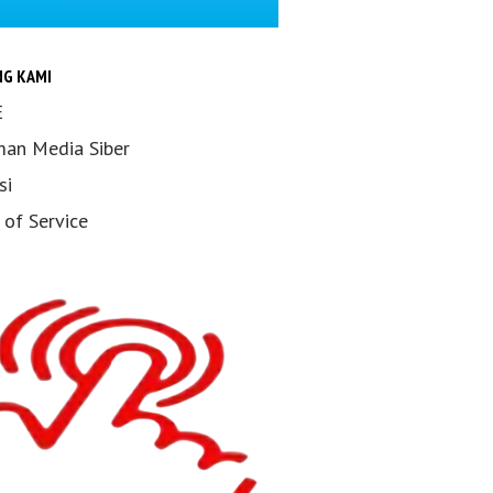
NG KAMI
E
an Media Siber
si
 of Service