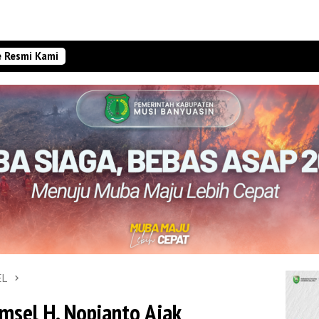
e Resmi Kami
EL
msel H. Nopianto Ajak