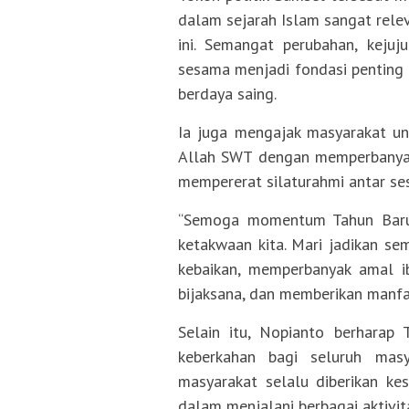
dalam sejarah Islam sangat rele
ini. Semangat perubahan, kejuj
sesama menjadi fondasi pentin
berdaya saing.
Ia juga mengajak masyarakat u
Allah SWT dengan memperbanyak 
mempererat silaturahmi antar se
“Semoga momentum Tahun Baru 
ketakwaan kita. Mari jadikan sem
kebaikan, memperbanyak amal ib
bijaksana, dan memberikan manfaa
Selain itu, Nopianto berhara
keberkahan bagi seluruh mas
masyarakat selalu diberikan ke
dalam menjalani berbagai aktivit