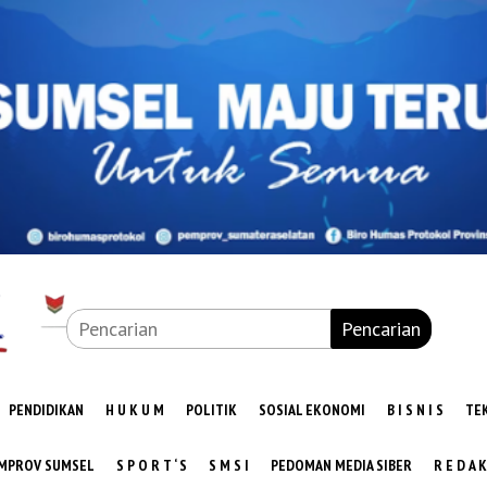
Pencarian
PENDIDIKAN
H U K U M
POLITIK
SOSIAL EKONOMI
B I S N I S
TE
MPROV SUMSEL
S P O R T ‘ S
S M S I
PEDOMAN MEDIA SIBER
R E D A K