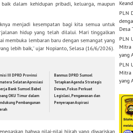
Keand
, baik dalam kehidupan pribadi, keluarga, maupun
PLN D
denga
aknya menjadi kesempatan bagi kita semua untuk
Desa 
jalanan hidup yang telah dilalui. Mari tinggalkan
PLN U
ulai membuka lembaran baru dengan semangat yang
Mitra
yang lebih baik,” ujar Nopianto, Selasa (16/6/2026).
yang 
PLN U
Mitra
isi III DPRD Provinsi
Banmus DPRD Sumsel
yang 
matera Selatan Apresiasi
Tetapkan Agenda Strategis
nerja Bank Sumsel Babel
Dewan, Fokus Perkuat
bang OKU Timur dalam
Legislasi, Pengawasan dan
ndukung Pembangunan
Penyerapan Aspirasi
erah
negaskan bahwa nilai-nilai hijrah yang diwariskan