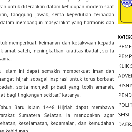
van untuk diterapkan dalam kehidupan modern saat
uran, tanggung jawab, serta kepedulian terhadap
g dalam membangun masyarakat yang harmonis dan
KATEGO
ntuk memperkuat keimanan dan ketakwaan kepada
PEME
amal saleh, meningkatkan kualitas ibadah, serta
PEMP
sama.
KLIK
Islam ini dapat semakin memperkuat iman dan
ADVE
angat hijrah sebagai inspirasi untuk terus berbuat
BISNI
adah, serta menjadi pribadi yang lebih amanah,
t bagi lingkungan sekitar,” katanya.
PEND
POLIT
p Tahun Baru Islam 1448 Hijriah dapat membawa
SMSI
yarakat Sumatera Selatan. Ia mendoakan agar
sehatan, keselamatan, kedamaian, dan kemudahan
DAER
as kehidupan.