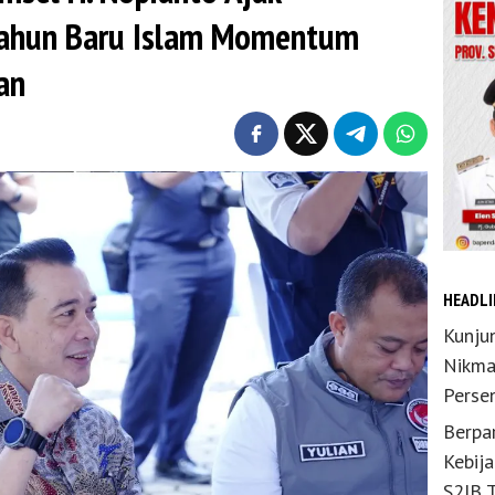
Tahun Baru Islam Momentum
an
HEADLI
Kunju
Nikma
Perse
Berpar
Kebij
S2JB 