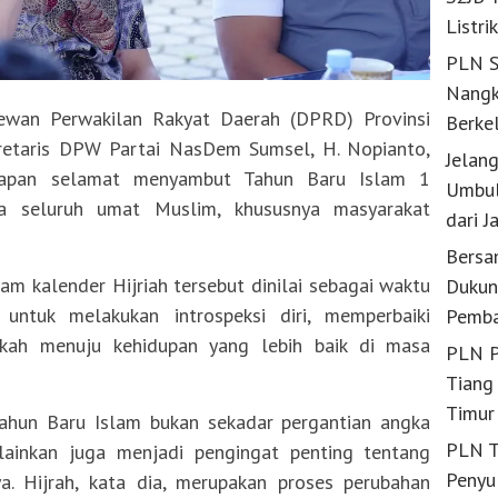
Listri
PLN S
Nangk
an Perwakilan Rakyat Daerah (DPRD) Provinsi
Berke
retaris DPW Partai NasDem Sumsel, H. Nopianto,
Jelan
ucapan selamat menyambut Tahun Baru Islam 1
Umbul
a seluruh umat Muslim, khususnya masyarakat
dari J
Bersa
 kalender Hijriah tersebut dinilai sebagai waktu
Dukun
untuk melakukan introspeksi diri, memperbaiki
Pemba
gkah menuju kehidupan yang lebih baik di masa
PLN P
Tiang 
Timur
ahun Baru Islam bukan sekadar pergantian angka
PLN T
lainkan juga menjadi pengingat penting tentang
Penyu
. Hijrah, kata dia, merupakan proses perubahan