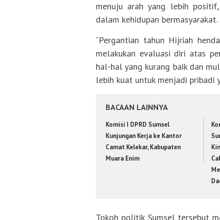
menuju arah yang lebih positif
dalam kehidupan bermasyarakat.
“Pergantian tahun Hijriah hend
melakukan evaluasi diri atas per
hal-hal yang kurang baik dan m
lebih kuat untuk menjadi pribadi 
BACAAN LAINNYA
Komisi I DPRD Sumsel
Kom
Kunjungan Kerja ke Kantor
Su
Camat Kelekar, Kabupaten
Ki
Muara Enim
Ca
Me
Da
Tokoh politik Sumsel tersebut me