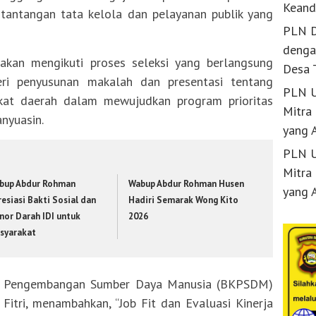
Keand
tantangan tata kelola dan pelayanan publik yang
PLN D
denga
akan mengikuti proses seleksi yang berlangsung
Desa 
eri penyusunan makalah dan presentasi tentang
PLN U
gkat daerah dalam mewujudkan program prioritas
Mitra
nyuasin.
yang 
PLN U
Mitra
bup Abdur Rohman
Wabup Abdur Rohman Husen
yang 
esiasi Bakti Sosial dan
Hadiri Semarak Wong Kito
nor Darah IDI untuk
2026
syarakat
n Pengembangan Sumber Daya Manusia (BKPSDM)
Fitri, menambahkan, “Job Fit dan Evaluasi Kinerja