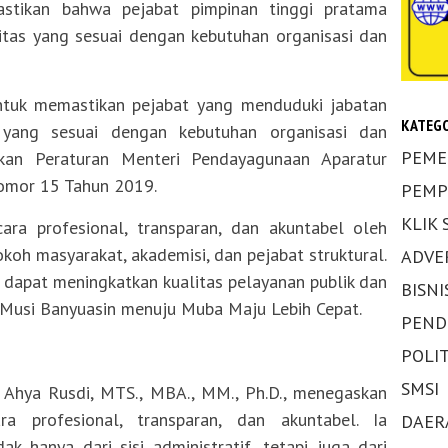
astikan bahwa pejabat pimpinan tinggi pratama
itas yang sesuai dengan kebutuhan organisasi dan
 untuk memastikan pejabat yang menduduki jabatan
KATEGO
i yang sesuai dengan kebutuhan organisasi dan
PEME
rkan Peraturan Menteri Pendayagunaan Aparatur
Nomor 15 Tahun 2019.
PEMP
KLIK
cara profesional, transparan, dan akuntabel oleh
 tokoh masyarakat, akademisi, dan pejabat struktural.
ADVE
ni dapat meningkatkan kualitas pelayanan publik dan
BISNI
usi Banyuasin menuju Muba Maju Lebih Cepat.
PEND
POLIT
SMSI
 H. Ahya Rusdi, MTS., MBA., MM., Ph.D., menegaskan
ra profesional, transparan, dan akuntabel. Ia
DAER
k hanya dari sisi administratif, tetapi juga dari