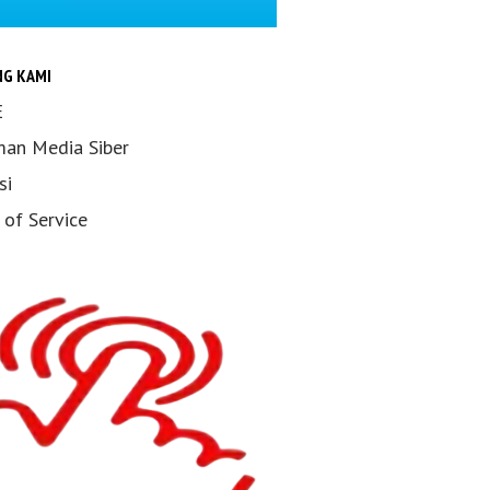
NG KAMI
E
an Media Siber
si
 of Service