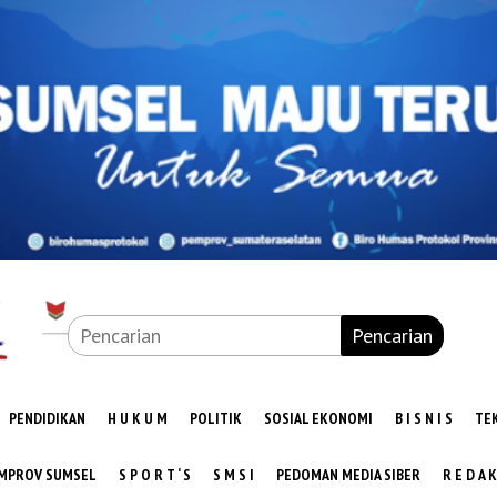
Pencarian
PENDIDIKAN
H U K U M
POLITIK
SOSIAL EKONOMI
B I S N I S
TE
MPROV SUMSEL
S P O R T ‘ S
S M S I
PEDOMAN MEDIA SIBER
R E D A K