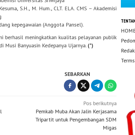
kademisi Universitas Sriwijaya
g Kesuma, S.H., M. Hum., CLT. ELA. CMS – Akademisi
g
TENTA
bidang kepegawaian (Anggota Pansel).
HOM
i berhasil meningkatkan kualitas pelayanan publik
Pedom
i Musi Banyuasin Kedepanya Ujarnya.
(*)
Redak
Terms
SEBARKAN
Pos berikutnya
l
Pemkab Muba Akan Jalin Kerjasama
Tripartit untuk Pengembangan SDM
Migas