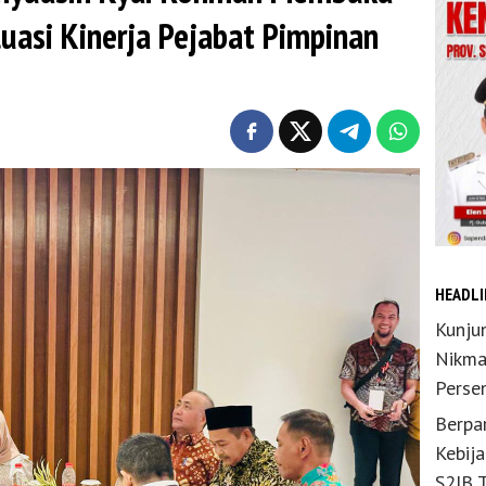
luasi Kinerja Pejabat Pimpinan
HEADLI
Kunju
Nikma
Perse
Berpar
Kebij
S2JB 