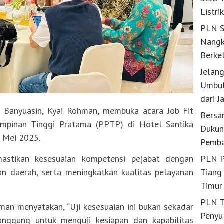
Listri
PLN S
Nangk
Berke
Jelan
Umbul
dari J
 Banyuasin, Kyai Rohman, membuka acara Job Fit
Bersa
impinan Tinggi Pratama (PPTP) di Hotel Santika
Dukun
 Mei 2025.
Pemba
mastikan kesesuaian kompetensi pejabat dengan
PLN P
 daerah, serta meningkatkan kualitas pelayanan
Tiang 
Timur
PLN T
n menyatakan, “Uji kesesuaian ini bukan sekadar
Penyu
 panggung untuk menguji kesiapan dan kapabilitas