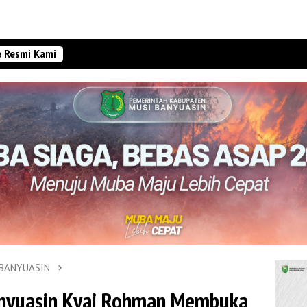
e Resmi Kami
 BANYUASIN
anyuasin Kyai Rohman Membuka