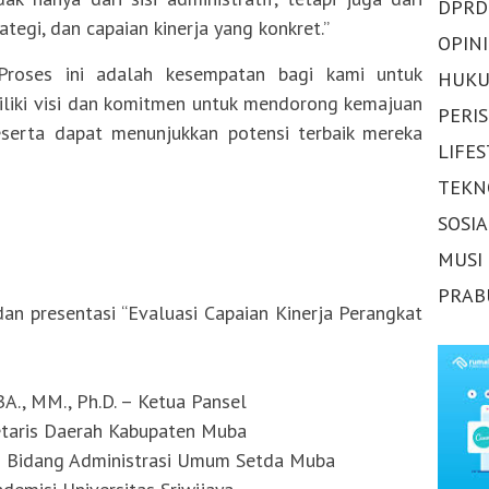
DPRD
ategi, dan capaian kinerja yang konkret.”
OPINI
“Proses ini adalah kesempatan bagi kami untuk
HUKU
iki visi dan komitmen untuk mendorong kemajuan
PERI
eserta dapat menunjukkan potensi terbaik mereka
LIFE
TEKN
SOSI
MUSI
PRAB
an presentasi “Evaluasi Capaian Kinerja Perangkat
MBA., MM., Ph.D. – Ketua Pansel
ekretaris Daerah Kabupaten Muba
ten Bidang Administrasi Umum Setda Muba