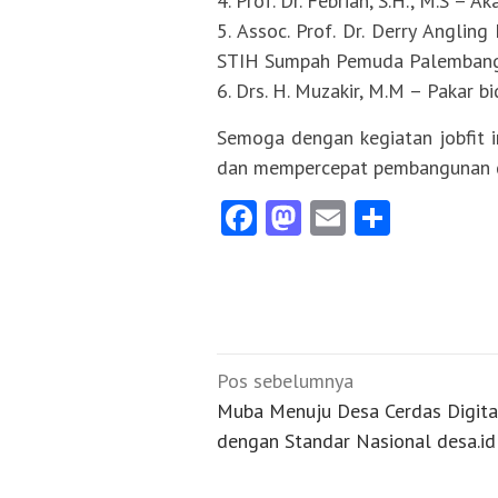
4. Prof. Dr. Febrian, S.H., M.S – A
5. Assoc. Prof. Dr. Derry Anglin
STIH Sumpah Pemuda Palemban
6. Drs. H. Muzakir, M.M – Pakar 
Semoga dengan kegiatan jobfit in
dan mempercepat pembangunan d
Facebook
Mastodon
Email
Share
Navigasi
Pos sebelumnya
pos
Muba Menuju Desa Cerdas Digita
dengan Standar Nasional desa.id