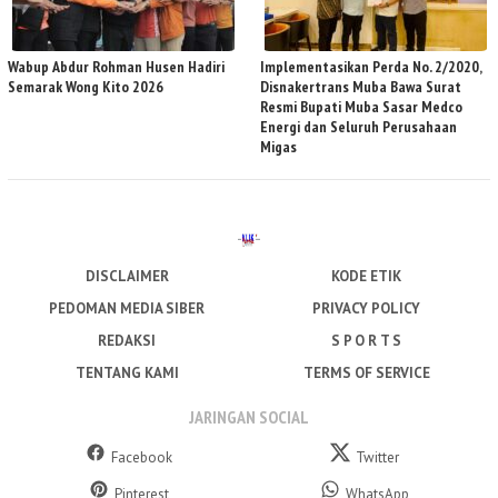
Wabup Abdur Rohman Husen Hadiri
Implementasikan Perda No. 2/2020,
Semarak Wong Kito 2026
Disnakertrans Muba Bawa Surat
Resmi Bupati Muba Sasar Medco
Energi dan Seluruh Perusahaan
Migas
DISCLAIMER
KODE ETIK
PEDOMAN MEDIA SIBER
PRIVACY POLICY
REDAKSI
S P O R T S
TENTANG KAMI
TERMS OF SERVICE
JARINGAN SOCIAL
Facebook
Twitter
Pinterest
WhatsApp