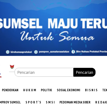
Pencarian
PENDIDIKAN
H U K U M
POLITIK
SOSIAL EKONOMI
B I S N I S
TE
MPROV SUMSEL
S P O R T ‘ S
S M S I
PEDOMAN MEDIA SIBER
R E D A K