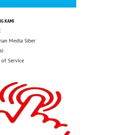
NG KAMI
E
an Media Siber
si
 of Service