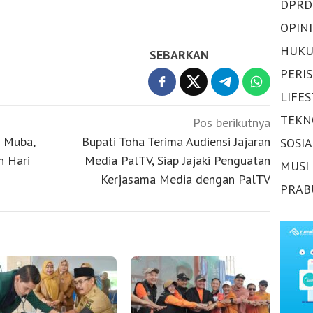
DPRD
OPINI
HUKU
SEBARKAN
PERI
LIFE
TEKN
Pos berikutnya
 Muba,
Bupati Toha Terima Audiensi Jajaran
SOSI
n Hari
Media PalTV, Siap Jajaki Penguatan
MUSI
Kerjasama Media dengan PalTV
PRAB