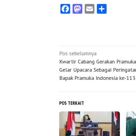
Facebook
Mastodon
Email
Share
Navigasi
Pos sebelumnya
pos
Kwartir Cabang Gerakan Pramuka
Gelar Upacara Sebagai Peringata
Bapak Pramuka Indonesia ke-113
POS TERKAIT