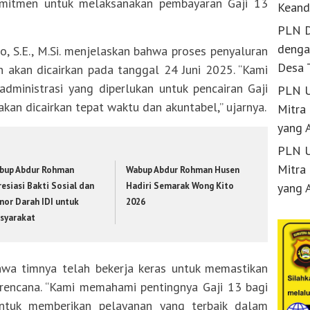
omitmen untuk melaksanakan pembayaran Gaji 13
Keand
PLN D
denga
, S.E., M.Si. menjelaskan bahwa proses penyaluran
Desa 
n akan dicairkan pada tanggal 24 Juni 2025. “Kami
dministrasi yang diperlukan untuk pencairan Gaji
PLN U
akan dicairkan tepat waktu dan akuntabel,” ujarnya.
Mitra
yang 
PLN U
Mitra
bup Abdur Rohman
Wabup Abdur Rohman Husen
esiasi Bakti Sosial dan
Hadiri Semarak Wong Kito
yang 
nor Darah IDI untuk
2026
syarakat
wa timnya telah bekerja keras untuk memastikan
 rencana. “Kami memahami pentingnya Gaji 13 bagi
tuk memberikan pelayanan yang terbaik dalam