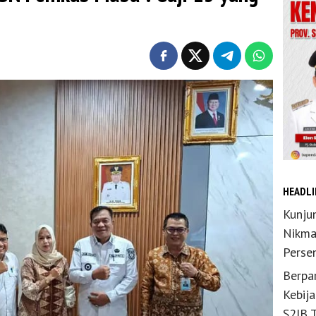
HEADLI
Kunju
Nikma
Perse
Berpar
Kebij
S2JB 