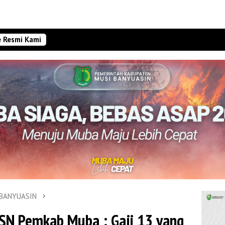
e Resmi Kami
 BANYUASIN
SN Pemkab Muba : Gaji 13 yang