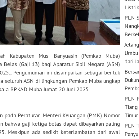
Listri
PLN S
Nangk
Berke
Jelan
Umbul
h Kabupaten Musi Banyuasin (Pemkab Muba)
dari J
Belas (Gaji 13) bagi Aparatur Sipil Negara (ASN)
Bersa
2025., Pengumuman ini disampaikan sebagai bentuk
Dukun
ada seluruh ASN di lingkungan Pemkab Muba ungkap
Pemba
. Kepala BPKAD Muba Jumat 20 Juni 2025
PLN P
Tiang 
kan pada Peraturan Menteri Keuangan (PMK) Nomor
Timur
 bahwa gaji ketiga belas dapat dibayarkan paling
PLN T
25. Meskipun ada sedikit keterlambatan dari awal
Penyu