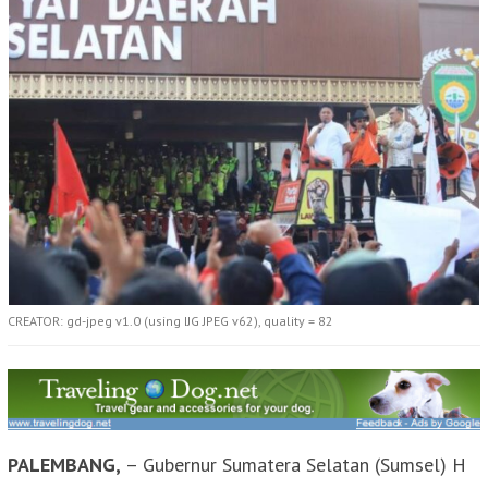
CREATOR: gd-jpeg v1.0 (using IJG JPEG v62), quality = 82
PALEMBANG,
– Gubernur Sumatera Selatan (Sumsel) H