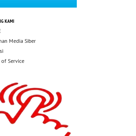
NG KAMI
E
an Media Siber
si
 of Service