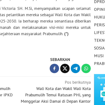
DPRD
Victoria SH. M.Si, menyampaikan ucapan selamat
OPINI
tas pelantikan mereka sebagai Wali Kota dan Wakil
HUKU
25-2030. Ia berharap mereka senantiasa diberikan
PERI
manah dan melaksanakan visi-misi mereka untuk
LIFE
sejahteraan masyarakat Prabumulih.
(*)
TEKN
SOSI
MUSI
SEBARKAN
PRAB
Pos berikutnya
umulih
Wali Kota dan Wakil Wali Kota
or IPKD
Prabumulih Temui Ratusan PHL yang
Menggelar Aksi Damai di Depan Kantor