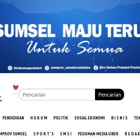
Pencarian
PENDIDIKAN
H U K U M
POLITIK
SOSIAL EKONOMI
B I S N I S
TE
MPROV SUMSEL
S P O R T ‘ S
S M S I
PEDOMAN MEDIA SIBER
R E D A K