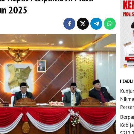
hun 2025
HEADLI
Kunju
Nikma
Perse
Berpar
Kebij
S2JB 