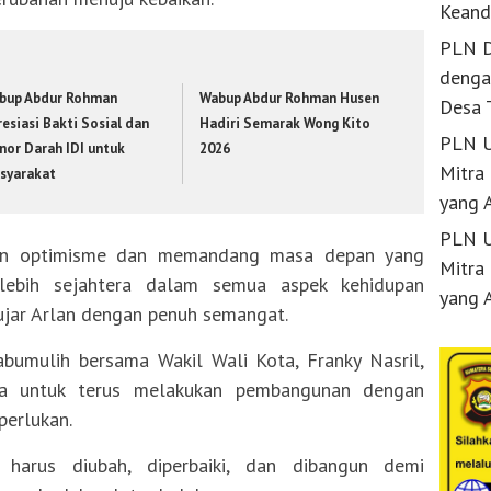
Keand
PLN D
denga
bup Abdur Rohman
Wabup Abdur Rohman Husen
Desa 
esiasi Bakti Sosial dan
Hadiri Semarak Wong Kito
PLN U
nor Darah IDI untuk
2026
Mitra
syarakat
yang 
PLN U
gan optimisme dan memandang masa depan yang
Mitra
 lebih sejahtera dalam semua aspek kehidupan
yang 
 ujar Arlan dengan penuh semangat.
bumulih bersama Wakil Wali Kota, Franky Nasril,
a untuk terus melakukan pembangunan dengan
perlukan.
harus diubah, diperbaiki, dan dibangun demi