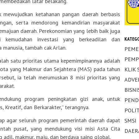
 membedakan latar belakang.
uk mewujudkan ketahanan pangan daerah berbasis
angan, serta mendorong kemandirian masyarakat
emajuan daerah. Perekonomian yang lebih baik juga
i kemudahan investasi yang berkeadilan dan
KATEGO
a manusia, tambah cak Arlan.
PEME
PEMP
lah satu prioritas utama kepemimpinannya adalah
kota yang Makmur dan Sejahtera (MAS) pada tahun
KLIK
sebut, ia telah merumuskan 8 misi prioritas yang
ADVE
rakat.
BISNI
ndukung program peningkatan gizi anak, untuk
PEND
 Kreatif, dan Berkarakter,” terangnya.
POLIT
rap agar seluruh program pemerintah daerah dapat
SMSI
ntah pusat, yang mendukung visi misi Asta Cita
DAER
 adil, makmur, maju, dan berdaya saing global.