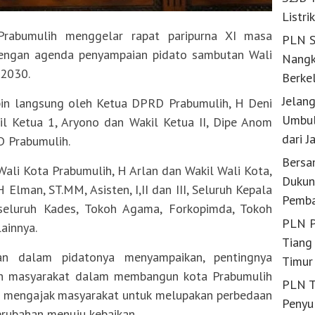
Listri
bumulih menggelar rapat paripurna XI masa
PLN S
dengan agenda penyampaian pidato sambutan Wali
Nangk
 2030.
Berke
Jelan
mpin langsung oleh Ketua DPRD Prabumulih, H Deni
Umbul
kil Ketua 1, Aryono dan Wakil Ketua II, Dipe Anom
dari J
D Prabumulih.
Bersa
 Wali Kota Prabumulih, H Arlan dan Wakil Wali Kota,
Dukun
 Elman, ST.MM, Asisten, I,II dan III, Seluruh Kepala
Pemba
seluruh Kades, Tokoh Agama, Forkopimda, Tokoh
PLN P
ainnya.
Tiang 
an dalam pidatonya menyampaikan, pentingnya
Timur
uh masyarakat dalam membangun kota Prabumulih
PLN T
Ia mengajak masyarakat untuk melupakan perbedaan
Penyu
rubahan menuju kebaikan.