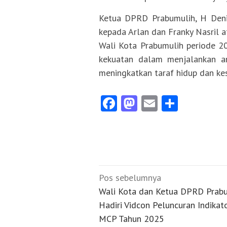
Ketua DPRD Prabumulih, H Deni 
kepada Arlan dan Franky Nasril a
Wali Kota Prabumulih periode 20
kekuatan dalam menjalankan a
meningkatkan taraf hidup dan ke
Facebook
Mastodon
Email
Share
Navigasi
Pos sebelumnya
pos
Wali Kota dan Ketua DPRD Prab
Hadiri Vidcon Peluncuran Indikat
MCP Tahun 2025