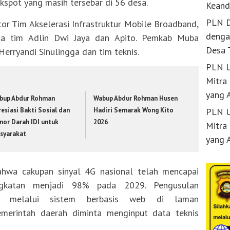
kspot yang masih tersebar di 56 desa.
Keand
PLN D
tor Tim Akselerasi Infrastruktur Mobile Broadband,
denga
ota tim Adlin Dwi Jaya dan Apito. Pemkab Muba
Desa 
Herryandi Sinulingga dan tim teknis.
PLN U
Mitra
yang 
bup Abdur Rohman
Wabup Abdur Rohman Husen
esiasi Bakti Sosial dan
Hadiri Semarak Wong Kito
PLN U
nor Darah IDI untuk
2026
Mitra
syarakat
yang 
ahwa cakupan sinyal 4G nasional telah mencapai
ngkatan menjadi 98% pada 2029. Pengusulan
n melalui sistem berbasis web di laman
pemerintah daerah diminta menginput data teknis