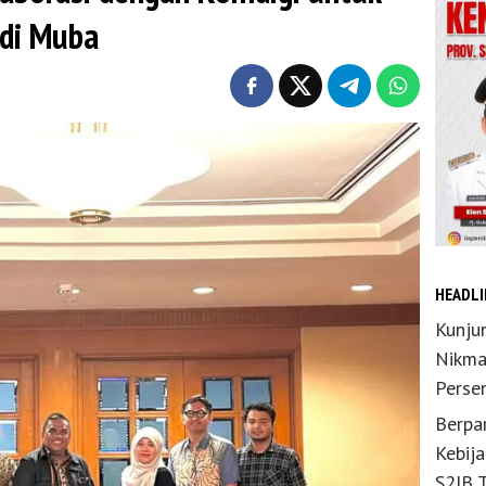
 di Muba
HEADLI
Kunju
Nikma
Perse
Berpar
Kebij
S2JB 