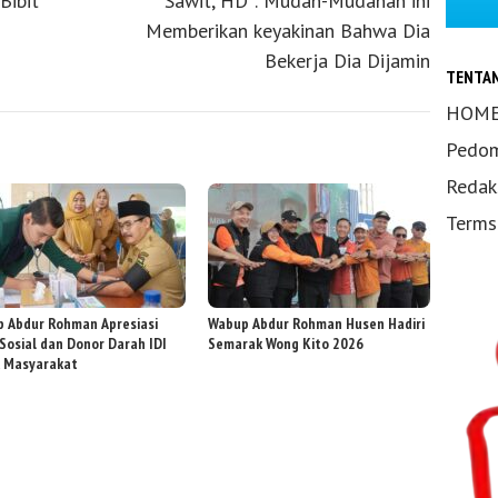
Bibit
Sawit, HD : Mudah-Mudahan ini
Memberikan keyakinan Bahwa Dia
Bekerja Dia Dijamin
TENTA
HOM
Pedom
Redak
Terms
 Abdur Rohman Apresiasi
Wabup Abdur Rohman Husen Hadiri
 Sosial dan Donor Darah IDI
Semarak Wong Kito 2026
 Masyarakat