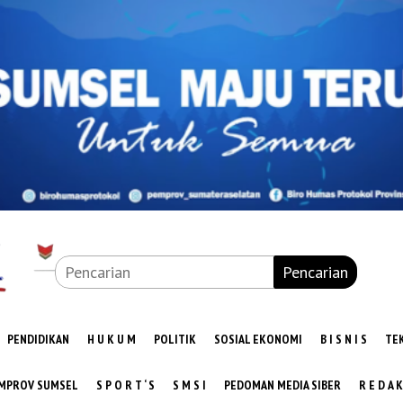
Pencarian
PENDIDIKAN
H U K U M
POLITIK
SOSIAL EKONOMI
B I S N I S
TE
MPROV SUMSEL
S P O R T ‘ S
S M S I
PEDOMAN MEDIA SIBER
R E D A K