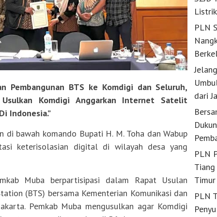
Listri
PLN S
Nangk
Berke
Jelan
Umbul
an Pembangunan BTS ke Komdigi dan Seluruh,
dari J
Usulkan Komdigi Anggarkan Internet Satelit
Bersa
Di Indonesia.”
Dukun
n di bawah komando Bupati H. M. Toha dan Wabup
Pemba
si keterisolasian digital di wilayah desa yang
PLN P
Tiang 
kab Muba berpartisipasi dalam Rapat Usulan
Timur
tation (BTS) bersama Kementerian Komunikasi dan
PLN T
 Jakarta. Pemkab Muba mengusulkan agar Komdigi
Penyu