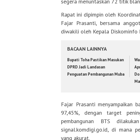
segera menuntaskan 72 titik blan
Rapat ini dipimpin oleh Koordina
Fajar Prasanti, bersama angg
diwakili oleh Kepala Diskominfo 
BACAAN LAINNYA
Bupati Toha Pastikan Masukan
Wa
DPRD Jadi Landasan
Apr
Penguatan Pembangunan Muba
Do
Ma
Fajar Prasanti menyampaikan b
97,45%, dengan target peni
pembangunan BTS dilakuka
signal.komdigi.go.id, di mana 
yang akurat.