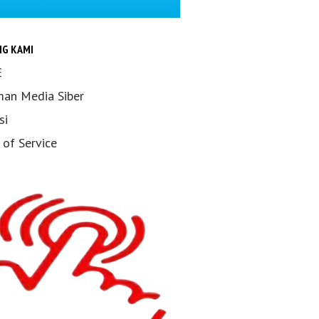
NG KAMI
E
an Media Siber
si
 of Service