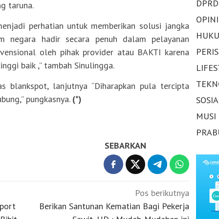
DPRD
g taruna.
OPINI
menjadi perhatian untuk memberikan solusi jangka
HUKU
m negara hadir secara penuh dalam pelayanan
PERI
nvensional oleh pihak provider atau BAKTI karena
nggi baik ,” tambah Sinulingga.
LIFE
TEKN
blankspot, lanjutnya “Diharapkan pula tercipta
ubung,” pungkasnya.
(*)
SOSI
MUSI
PRAB
SEBARKAN
Pos berikutnya
port
Berikan Santunan Kematian Bagi Pekerja