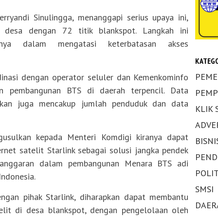
ryandi Sinulingga, menanggapi serius upaya ini,
desa dengan 72 titik blankspot. Langkah ini
mnya dalam mengatasi keterbatasan akses
KATEGO
PEME
inasi dengan operator seluler dan Kemenkominfo
an pembangunan BTS di daerah terpencil. Data
PEMP
ikan juga mencakup jumlah penduduk dan data
KLIK
ADVE
gusulkan kepada Menteri Komdigi kiranya dapat
BISNI
et satelit Starlink sebagai solusi jangka pendek
PEND
n anggaran dalam pembangunan Menara BTS adi
POLIT
Indonesia.
SMSI
ngan pihak Starlink, diharapkan dapat membantu
DAER
elit di desa blankspot, dengan pengelolaan oleh