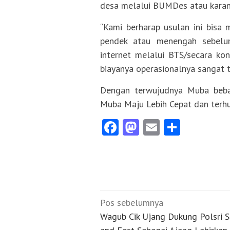
desa melalui BUMDes atau karan
“Kami berharap usulan ini bisa 
pendek atau menengah sebelu
internet melalui BTS/secara ko
biayanya operasionalnya sangat ti
Dengan terwujudnya Muba bebas 
Muba Maju Lebih Cepat dan terh
Facebook
Mastodon
Email
Share
Navigasi
Pos sebelumnya
pos
Wagub Cik Ujang Dukung Polsri S