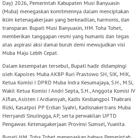
Day) 2026, Pemerintah Kabupaten Musi Banyuasin
(Muba) menegaskan komitmennya dalam menciptakan
iklim ketenagakerjaan yang berkeadilan, harmonis, dan
transparan. Bupati Musi Banyuasin, HM. Toha Tohet,
memberikan tanggapan resmi yang humanis dan tegas
atas aspirasi aksi damai buruh demi mewujudkan visi
Muba Maju Lebih Cepat.
Dalam kesempatan tersebut, Bupati hadir didampingi
oleh Kapolres Muba AKBP Ruri Prastowo SH, SIK, MIK,
Ketua Komisi I DPRD Muba Indra Kesumajaya, S.H., M.Si,
Wakil Ketua Komisi I Andri Septa, S.H., Anggota Komisi IV
Alfian, Asisten I Ardiansyah, Kadis Kesbangpol Thabrani
Rizki, Kasatpol PP Erdian Syahri, Kadisnakertrans Muba
Herryandi Sinulingga, AP, serta perwakilan UPTD
Pengawas Ketenagakerjaan Provinsi Sumsel, Yuanita.
Bupati HM. Toha Tohet menegaskan bahwa Pemerintah