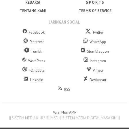
REDAKSI
S P O R T S
TENTANG KAMI
TERMS OF SERVICE
JARINGAN SOCIAL
Facebook
Twitter
Pinterest
WhatsApp
Tumblr
Stumbleupon
WordPress
Instagram
>Dribbble
Vimeo
Linkedin
Deviantart
RSS
Versi Non AMP
|| SISTEM MEDIA KLIKS SUMSEL || SISTEM MEDIA DIGITAL MASA KINI ||