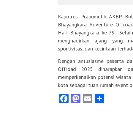
Kapolres Prabumulih AKBP Bo
Bhayangkara Adventure Offroad
Hari Bhayangkara ke-79. “Selai
menghadirkan ajang yang m
sportivitas, dan kecintaan terhad
Dengan antusiasme peserta da
Offroad 2025 diharapkan d
memperkenalkan potensi wisata 
kota sebagai tuan rumah event o
Facebook
Mastodon
Email
Share