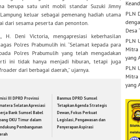
Keand
a berupa satu unit mobil standar Suzuki Jimny
PLN D
i Lampung keluar sebagai pemenang hadiah utama
denga
ai dari sesama peserta dan penonton.
Desa 
H. Deni Victoria, mengapresiasi keberhasilan
PLN U
agas Polres Prabumulih ini. “Selamat kepada para
Mitra
epada Polres Prabumulih yang telah mengadakan
yang 
erti ini tidak hanya menjadi hiburan, tetapi juga
PLN U
roader dari berbagai daerah,” ujarnya.
Mitra
yang 
isi III DPRD Provinsi
Banmus DPRD Sumsel
matera Selatan Apresiasi
Tetapkan Agenda Strategis
nerja Bank Sumsel Babel
Dewan, Fokus Perkuat
bang OKU Timur dalam
Legislasi, Pengawasan dan
ndukung Pembangunan
Penyerapan Aspirasi
erah