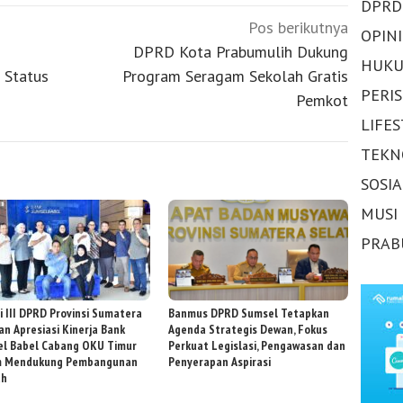
DPRD
Pos berikutnya
OPINI
DPRD Kota Prabumulih Dukung
HUKU
 Status
Program Seragam Sekolah Gratis
PERI
Pemkot
LIFE
TEKN
SOSI
MUSI
PRAB
i III DPRD Provinsi Sumatera
Banmus DPRD Sumsel Tetapkan
an Apresiasi Kinerja Bank
Agenda Strategis Dewan, Fokus
l Babel Cabang OKU Timur
Perkuat Legislasi, Pengawasan dan
m Mendukung Pembangunan
Penyerapan Aspirasi
ah