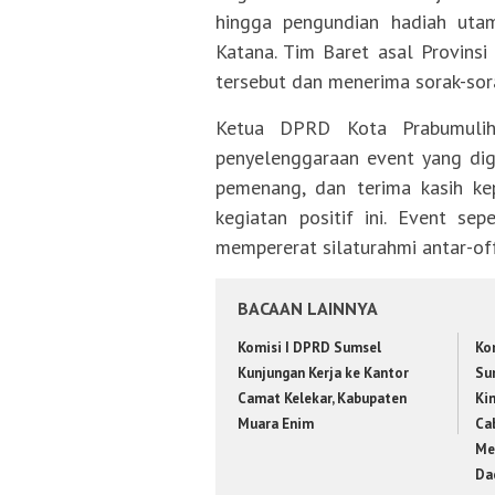
hingga pengundian hadiah utam
Katana. Tim Baret asal Provins
tersebut dan menerima sorak-sor
Ketua DPRD Kota Prabumulih, 
penyelenggaraan event yang dig
pemenang, dan terima kasih k
kegiatan positif ini. Event sep
mempererat silaturahmi antar-off
BACAAN LAINNYA
Komisi I DPRD Sumsel
Kom
Kunjungan Kerja ke Kantor
Su
Camat Kelekar, Kabupaten
Ki
Muara Enim
Ca
Me
Da