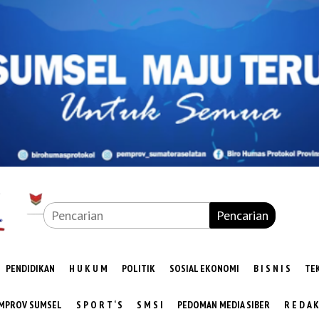
Pencarian
PENDIDIKAN
H U K U M
POLITIK
SOSIAL EKONOMI
B I S N I S
TE
MPROV SUMSEL
S P O R T ‘ S
S M S I
PEDOMAN MEDIA SIBER
R E D A K