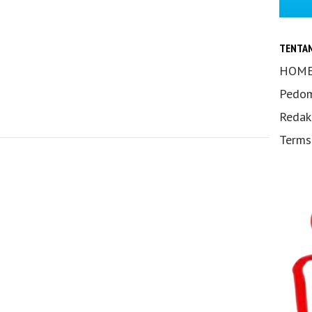
TENTA
HOM
Pedom
Redak
Terms