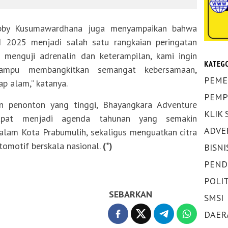
bby Kusumawardhana juga menyampaikan bahwa
 2025 menjadi salah satu rangkaian peringatan
n menguji adrenalin dan keterampilan, kami ingin
KATEGO
ampu membangkitkan semangat kebersamaan,
PEME
ap alam,” katanya.
PEMP
n penonton yang tinggi, Bhayangkara Adventure
KLIK
apat menjadi agenda tahunan yang semakin
ADVE
alam Kota Prabumulih, sekaligus menguatkan citra
tomotif berskala nasional.
(*)
BISNI
PEND
POLIT
SEBARKAN
SMSI
DAER