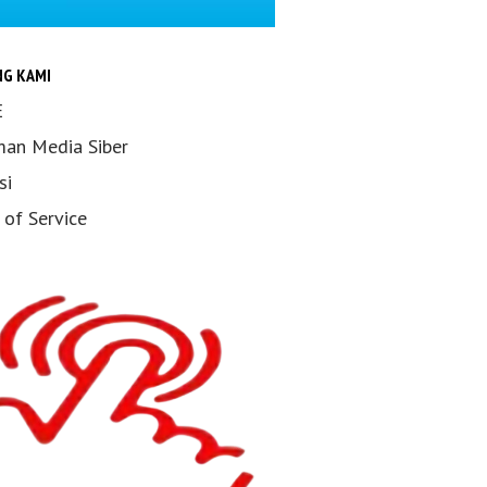
NG KAMI
E
an Media Siber
si
 of Service