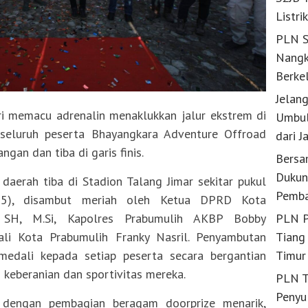
Listri
PLN S
Nangk
Berke
Jelan
i memacu adrenalin menaklukkan jalur ekstrem di
Umbul
seluruh peserta Bhayangkara Adventure Offroad
dari J
gan dan tiba di garis finis.
Bersa
Dukun
daerah tiba di Stadion Talang Jimar sekitar pukul
Pemba
25), disambut meriah oleh Ketua DPRD Kota
PLN P
, SH, M.Si, Kapolres Prabumulih AKBP Bobby
Tiang 
li Kota Prabumulih Franky Nasril. Penyambutan
Timur
edali kepada setiap peserta secara bergantian
 keberanian dan sportivitas mereka.
PLN T
Penyu
n dengan pembagian beragam doorprize menarik,