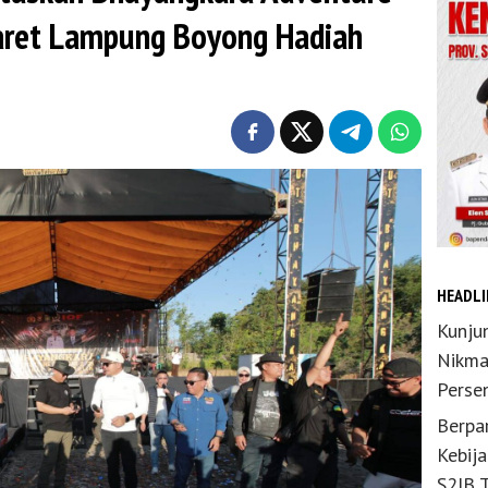
aret Lampung Boyong Hadiah
HEADLI
Kunju
Nikma
Perse
Berpar
Kebij
S2JB 