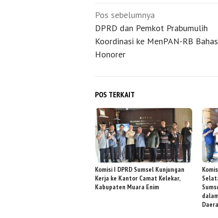
Navigasi
Pos sebelumnya
pos
DPRD dan Pemkot Prabumulih
Koordinasi ke MenPAN-RB Bahas
Honorer
POS TERKAIT
Komisi I DPRD Sumsel Kunjungan
Komis
Kerja ke Kantor Camat Kelekar,
Selat
Kabupaten Muara Enim
Sumse
dala
Daer