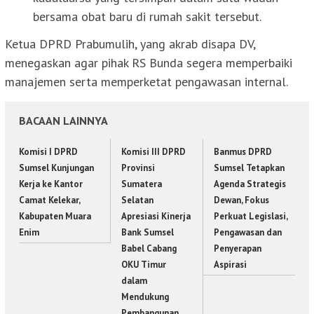
bersama obat baru di rumah sakit tersebut.
Ketua DPRD Prabumulih, yang akrab disapa DV,
menegaskan agar pihak RS Bunda segera memperbaiki
manajemen serta memperketat pengawasan internal.
BACAAN LAINNYA
Komisi I DPRD
Komisi III DPRD
Banmus DPRD
Sumsel Kunjungan
Provinsi
Sumsel Tetapkan
Kerja ke Kantor
Sumatera
Agenda Strategis
Camat Kelekar,
Selatan
Dewan, Fokus
Kabupaten Muara
Apresiasi Kinerja
Perkuat Legislasi,
Enim
Bank Sumsel
Pengawasan dan
Babel Cabang
Penyerapan
OKU Timur
Aspirasi
dalam
Mendukung
Pembangunan