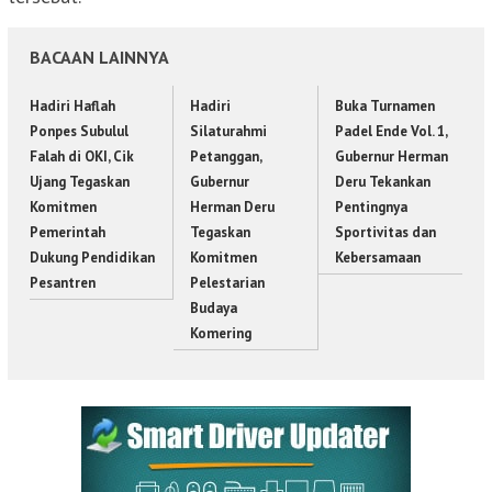
BACAAN LAINNYA
Hadiri Haflah
Hadiri
Buka Turnamen
Ponpes Subulul
Silaturahmi
Padel Ende Vol. 1,
Falah di OKI, Cik
Petanggan,
Gubernur Herman
Ujang Tegaskan
Gubernur
Deru Tekankan
Komitmen
Herman Deru
Pentingnya
Pemerintah
Tegaskan
Sportivitas dan
Dukung Pendidikan
Komitmen
Kebersamaan
Pesantren
Pelestarian
Budaya
Komering