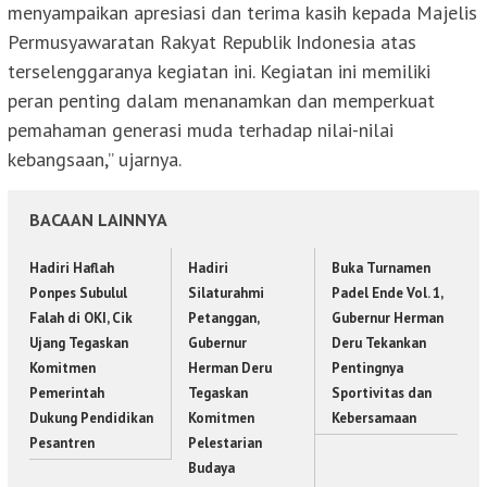
menyampaikan apresiasi dan terima kasih kepada Majelis
Permusyawaratan Rakyat Republik Indonesia atas
terselenggaranya kegiatan ini. Kegiatan ini memiliki
peran penting dalam menanamkan dan memperkuat
pemahaman generasi muda terhadap nilai-nilai
kebangsaan,” ujarnya.
BACAAN LAINNYA
Hadiri Haflah
Hadiri
Buka Turnamen
Ponpes Subulul
Silaturahmi
Padel Ende Vol. 1,
Falah di OKI, Cik
Petanggan,
Gubernur Herman
Ujang Tegaskan
Gubernur
Deru Tekankan
Komitmen
Herman Deru
Pentingnya
Pemerintah
Tegaskan
Sportivitas dan
Dukung Pendidikan
Komitmen
Kebersamaan
Pesantren
Pelestarian
Budaya