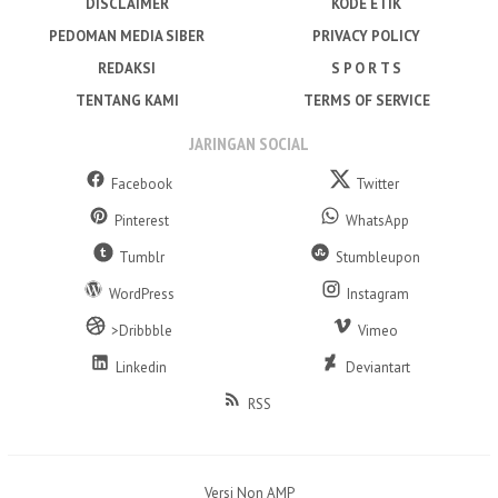
DISCLAIMER
KODE ETIK
PEDOMAN MEDIA SIBER
PRIVACY POLICY
REDAKSI
S P O R T S
TENTANG KAMI
TERMS OF SERVICE
JARINGAN SOCIAL
Facebook
Twitter
Pinterest
WhatsApp
Tumblr
Stumbleupon
WordPress
Instagram
>Dribbble
Vimeo
Linkedin
Deviantart
RSS
Versi Non AMP