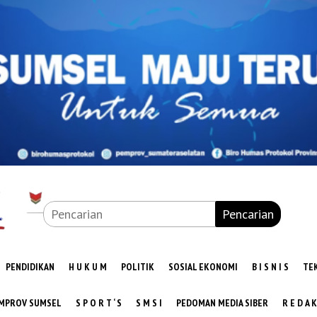
Pencarian
PENDIDIKAN
H U K U M
POLITIK
SOSIAL EKONOMI
B I S N I S
TE
MPROV SUMSEL
S P O R T ‘ S
S M S I
PEDOMAN MEDIA SIBER
R E D A K