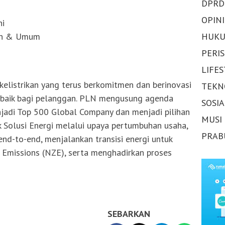
DPRD
OPINI
ni
HUKU
gan & Umum
PERI
LIFE
listrikan yang terus berkomitmen dan berinovasi
TEKN
baik bagi pelanggan. PLN mengusung agenda
SOSI
njadi Top 500 Global Company dan menjadi pilihan
MUSI
 Solusi Energi melalui upaya pertumbuhan usaha,
PRAB
end-to-end, menjalankan transisi energi untuk
Emissions (NZE), serta menghadirkan proses
SEBARKAN