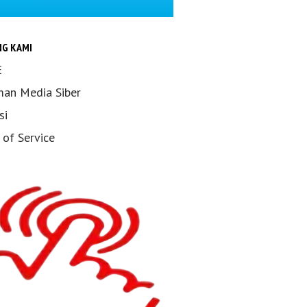
NG KAMI
E
an Media Siber
si
 of Service