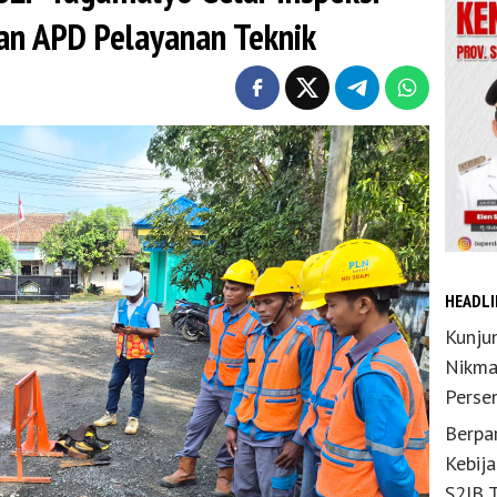
dan APD Pelayanan Teknik
HEADLI
Kunju
Nikma
Perse
Berpar
Kebij
S2JB 