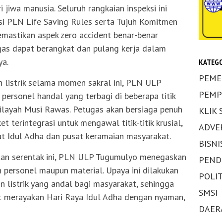
i jiwa manusia. Seluruh rangkaian inspeksi ini
i PLN Life Saving Rules serta Tujuh Komitmen
emastikan aspek zero accident benar-benar
ugas dapat berangkat dan pulang kerja dalam
ya.
KATEGO
PEME
listrik selama momen sakral ini, PLN ULP
PEMP
ersonel handal yang terbagi di beberapa titik
wilayah Musi Rawas. Petugas akan bersiaga penuh
KLIK
 terintegrasi untuk mengawal titik-titik krusial,
ADVE
at Idul Adha dan pusat keramaian masyarakat.
BISNI
an serentak ini, PLN ULP Tugumulyo menegaskan
PEND
n personel maupun material. Upaya ini dilakukan
POLIT
 listrik yang andal bagi masyarakat, sehingga
SMSI
t merayakan Hari Raya Idul Adha dengan nyaman,
DAER