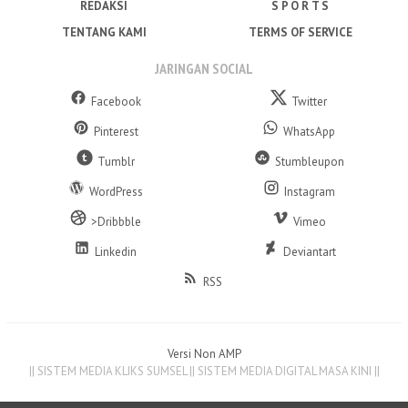
REDAKSI
S P O R T S
TENTANG KAMI
TERMS OF SERVICE
JARINGAN SOCIAL
Facebook
Twitter
Pinterest
WhatsApp
Tumblr
Stumbleupon
WordPress
Instagram
>Dribbble
Vimeo
Linkedin
Deviantart
RSS
Versi Non AMP
|| SISTEM MEDIA KLIKS SUMSEL || SISTEM MEDIA DIGITAL MASA KINI ||