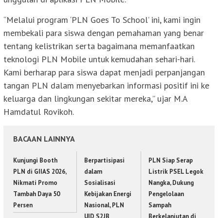
“Melalui program ‘PLN Goes To School’ ini, kami ingin
membekali para siswa dengan pemahaman yang benar
tentang kelistrikan serta bagaimana memanfaatkan
teknologi PLN Mobile untuk kemudahan sehari-hari.
Kami berharap para siswa dapat menjadi perpanjangan
tangan PLN dalam menyebarkan informasi positif ini ke
keluarga dan lingkungan sekitar mereka,” ujar M.A
Hamdatul Rovikoh.
BACAAN LAINNYA
Kunjungi Booth
Berpartisipasi
PLN Siap Serap
PLN di GIIAS 2026,
dalam
Listrik PSEL Legok
Nikmati Promo
Sosialisasi
Nangka, Dukung
Tambah Daya 50
Kebijakan Energi
Pengelolaan
Persen
Nasional, PLN
Sampah
UID S2JB
Berkelanjutan di