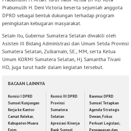
Prabumulih H. Deni Victoria beserta sejumlah anggota
DPRD sebagai bentuk dukungan terhadap program
peningkatan kebugaran masyarakat.
Selain itu, Gubernur Sumatera Selatan diwakili oleh
Asisten III Bidang Administrasi dan Umum Setda Provinsi
Sumatera Selatan, Zulkarnain, SE., MM, serta Ketua
Umum KORMI Sumatera Selatan, Hj. Samantha Tivani
HD, juga turut hadir dalam kegiatan tersebut.
BACAAN LAINNYA
Komisi I DPRD
Komisi III DPRD
Banmus DPRD
Sumsel Kunjungan
Provinsi
Sumsel Tetapkan
Kerja ke Kantor
Sumatera
Agenda Strategis
Camat Kelekar,
Selatan
Dewan, Fokus
Kabupaten Muara
Apresiasi Kinerja
Perkuat Legislasi,
Enim
Bank Sumsel
Pengawasan dan