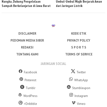
Nangka, Dukung Pengelolaan
Umbul-Umbul Wajib Berjarak Aman
Sampah Berkelanjutan di Jawa Barat
dari Jaringan Listrik
DISCLAIMER
KODE ETIK
PEDOMAN MEDIA SIBER
PRIVACY POLICY
REDAKSI
S P O R T S
TENTANG KAMI
TERMS OF SERVICE
JARINGAN SOCIAL
Facebook
Twitter
Pinterest
WhatsApp
Tumblr
Stumbleupon
WordPress
Instagram
>Dribbble
Vimeo