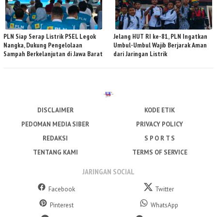
PLN Siap Serap Listrik PSEL Legok
Jelang HUT RI ke-81, PLN Ingatkan
Nangka, Dukung Pengelolaan
Umbul-Umbul Wajib Berjarak Aman
Sampah Berkelanjutan di Jawa Barat
dari Jaringan Listrik
DISCLAIMER
KODE ETIK
PEDOMAN MEDIA SIBER
PRIVACY POLICY
REDAKSI
S P O R T S
TENTANG KAMI
TERMS OF SERVICE
JARINGAN SOCIAL
Facebook
Twitter
Pinterest
WhatsApp