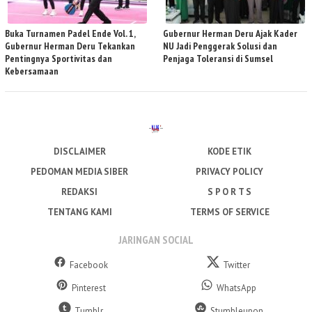
Buka Turnamen Padel Ende Vol. 1,
Gubernur Herman Deru Ajak Kader
Gubernur Herman Deru Tekankan
NU Jadi Penggerak Solusi dan
Pentingnya Sportivitas dan
Penjaga Toleransi di Sumsel
Kebersamaan
DISCLAIMER
KODE ETIK
PEDOMAN MEDIA SIBER
PRIVACY POLICY
REDAKSI
S P O R T S
TENTANG KAMI
TERMS OF SERVICE
JARINGAN SOCIAL
Facebook
Twitter
Pinterest
WhatsApp
Tumblr
Stumbleupon