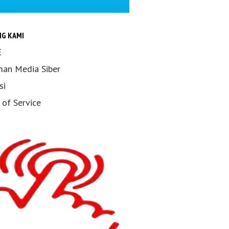
NG KAMI
E
an Media Siber
si
 of Service