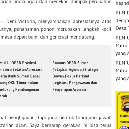
arian lingkungan dan menekan dampak perubahan
Keand
PLN D
denga
 Deni Victoria, menyampaikan apresiasinya atas
Desa 
urutnya, penanaman pohon merupakan langkah kecil
i masa depan bumi dan generasi mendatang.
PLN U
Mitra
yang 
PLN U
isi III DPRD Provinsi
Banmus DPRD Sumsel
Mitra
matera Selatan Apresiasi
Tetapkan Agenda Strategis
nerja Bank Sumsel Babel
Dewan, Fokus Perkuat
yang 
bang OKU Timur dalam
Legislasi, Pengawasan dan
ndukung Pembangunan
Penyerapan Aspirasi
erah
l penghijauan, tapi juga bentuk tanggung jawab
arian alam. Saya berharap gerakan ini bisa terus