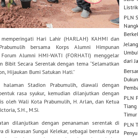
Listri
PLN S
Nangk
Berke
memperingati Hari Lahir (HARLAH) KAHMI dan
Jelan
Prabumulih bersama Korps Alumni Himpunan
Umbul
 Forum Alumni HMI-WATI (FORHATI) menggelar
dari J
 Bibit Secara Serentak dengan tema “Selamatkan
Bersa
, Hijaukan Bumi Satukan Hati.”
Dukun
 halaman Stadion Prabumulih, diawali dengan
Pemba
ntuk rasa syukur, kemudian dilanjutkan dengan
PLN P
s oleh Wali Kota Prabumulih, H. Arlan, dan Ketua
Tiang 
toria, S.H., M.Si.
Timur
atan dilanjutkan dengan penanaman serentak di
PLN T
nya di kawasan Sungai Kelekar, sebagai bentuk nyata
Penyu