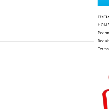
TENTA
HOM
Pedom
Redak
Terms