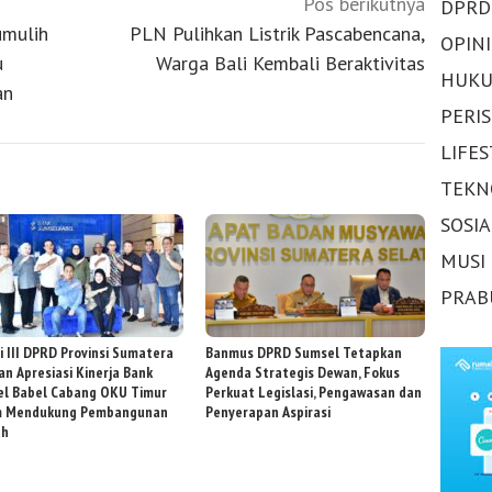
Pos berikutnya
DPRD
umulih
PLN Pulihkan Listrik Pascabencana,
OPINI
u
Warga Bali Kembali Beraktivitas
HUKU
an
PERI
LIFE
TEKN
SOSI
MUSI
PRAB
i III DPRD Provinsi Sumatera
Banmus DPRD Sumsel Tetapkan
an Apresiasi Kinerja Bank
Agenda Strategis Dewan, Fokus
l Babel Cabang OKU Timur
Perkuat Legislasi, Pengawasan dan
m Mendukung Pembangunan
Penyerapan Aspirasi
ah