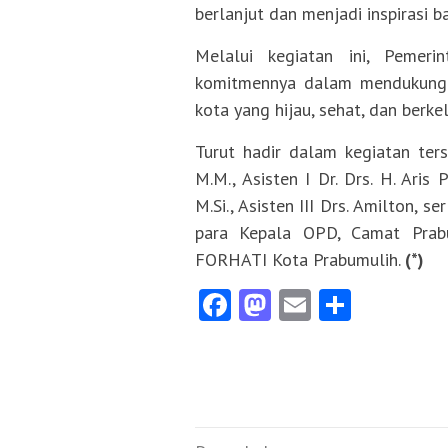
berlanjut dan menjadi inspirasi ba
Melalui kegiatan ini, Peme
komitmennya dalam mendukung g
kota yang hijau, sehat, dan berke
Turut hadir dalam kegiatan ters
M.M., Asisten I Dr. Drs. H. Aris 
M.Si., Asisten III Drs. Amilton, 
para Kepala OPD, Camat Prabu
FORHATI Kota Prabumulih.
(*)
Facebook
Mastodon
Email
Share