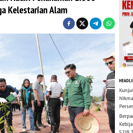
ga Kelestarian Alam
HEADLI
Kunju
Nikma
Perse
Berpar
Kebij
S2JB 