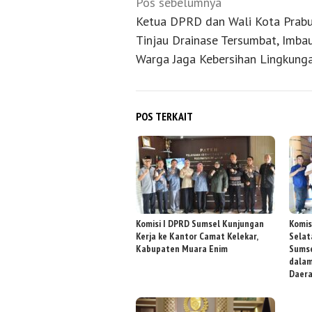
Navigasi
Pos sebelumnya
pos
Ketua DPRD dan Wali Kota Prab
Tinjau Drainase Tersumbat, Imba
Warga Jaga Kebersihan Lingkung
POS TERKAIT
Komisi I DPRD Sumsel Kunjungan
Komis
Kerja ke Kantor Camat Kelekar,
Selat
Kabupaten Muara Enim
Sumse
dala
Daer