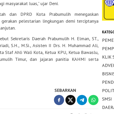
gi masyarakat luas,” ujar Deni.
rintah dan DPRD Kota Prabumulih menegaskan
erakan pelestarian lingkungan demi terciptanya
lanjutan.
KATEGO
ebut Sekretaris Daerah Prabumulih H. Elman, ST.,
PEME
Priadi, S.H., M.Si., Asisten II Drs. H. Muhammad Ali,
PEMP
serta Staf Ahli Wali Kota, Ketua KPU, Ketua Bawaslu,
KLIK
mulih Timur, dan jajaran panitia KAHMI serta
ADVE
BISNI
PEND
SEBARKAN
POLIT
SMSI
DAER