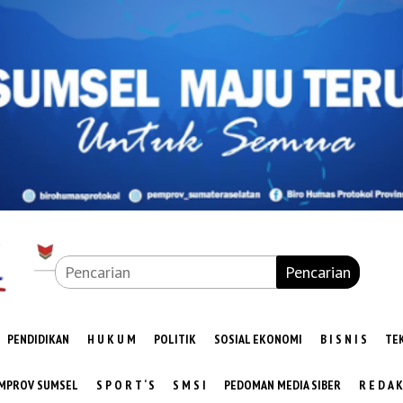
Pencarian
PENDIDIKAN
H U K U M
POLITIK
SOSIAL EKONOMI
B I S N I S
TE
MPROV SUMSEL
S P O R T ‘ S
S M S I
PEDOMAN MEDIA SIBER
R E D A K