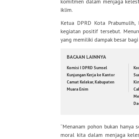
komitmen dalam menjaga kelest
iklim.
Ketua DPRD Kota Prabumulih, H.
kegiatan positif tersebut. Men
yang memiliki dampak besar bag
BACAAN LAINNYA
Komisi I DPRD Sumsel
Kom
Kunjungan Kerja ke Kantor
Su
Camat Kelekar, Kabupaten
Ki
Muara Enim
Ca
Me
Da
“Menanam pohon bukan hanya soa
moral kita dalam menjaga kelest