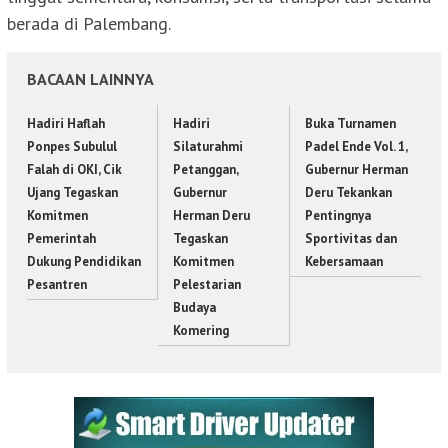
berada di Palembang.
BACAAN LAINNYA
Hadiri Haflah
Hadiri
Buka Turnamen
Ponpes Subulul
Silaturahmi
Padel Ende Vol. 1,
Falah di OKI, Cik
Petanggan,
Gubernur Herman
Ujang Tegaskan
Gubernur
Deru Tekankan
Komitmen
Herman Deru
Pentingnya
Pemerintah
Tegaskan
Sportivitas dan
Dukung Pendidikan
Komitmen
Kebersamaan
Pesantren
Pelestarian
Budaya
Komering