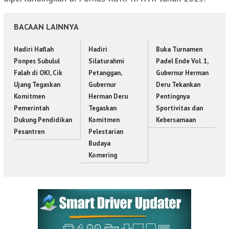
BACAAN LAINNYA
Hadiri Haflah
Hadiri
Buka Turnamen
Ponpes Subulul
Silaturahmi
Padel Ende Vol. 1,
Falah di OKI, Cik
Petanggan,
Gubernur Herman
Ujang Tegaskan
Gubernur
Deru Tekankan
Komitmen
Herman Deru
Pentingnya
Pemerintah
Tegaskan
Sportivitas dan
Dukung Pendidikan
Komitmen
Kebersamaan
Pesantren
Pelestarian
Budaya
Komering