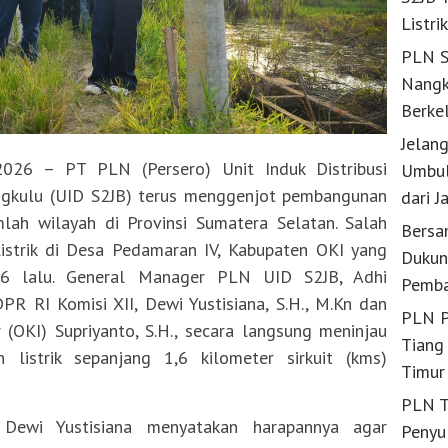
Listri
PLN S
Nangk
Berke
Jelan
2026 – PT PLN (Persero) Unit Induk Distribusi
Umbul
ngkulu (UID S2JB) terus menggenjot pembangunan
dari J
umlah wilayah di Provinsi Sumatera Selatan. Salah
Bersa
istrik di Desa Pedamaran IV, Kabupaten OKI yang
Dukun
6 lalu. General Manager PLN UID S2JB, Adhi
Pemba
 RI Komisi XII, Dewi Yustisiana, S.H., M.Kn dan
PLN P
 (OKI) Supriyanto, S.H., secara langsung meninjau
Tiang 
 listrik sepanjang 1,6 kilometer sirkuit (kms)
Timur
PLN T
 Dewi Yustisiana menyatakan harapannya agar
Penyu