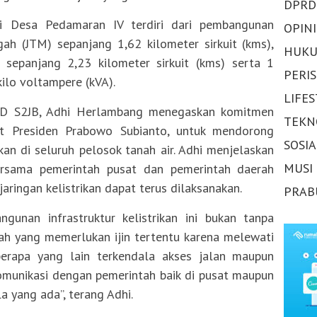
DPRD
di Desa Pedamaran IV terdiri dari pembangunan
OPINI
gah (JTM) sepanjang 1,62 kilometer sirkuit (kms),
HUKU
 sepanjang 2,23 kilometer sirkuit (kms) serta 1
PERI
kilo voltampere (kVA).
LIFE
ID S2JB, Adhi Herlambang menegaskan komitmen
TEKN
 Presiden Prabowo Subianto, untuk mendorong
SOSI
ikan di seluruh pelosok tanah air. Adhi menjelaskan
MUSI
ersama pemerintah pusat dan pemerintah daerah
ringan kelistrikan dapat terus dilaksanakan.
PRAB
unan infrastruktur kelistrikan ini bukan tanpa
ah yang memerlukan ijin tertentu karena melewati
erapa yang lain terkendala akses jalan maupun
omunikasi dengan pemerintah baik di pusat maupun
 yang ada”, terang Adhi.