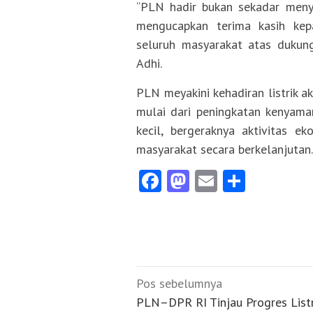
“PLN hadir bukan sekadar menya
mengucapkan terima kasih kep
seluruh masyarakat atas dukung
Adhi.
PLN meyakini kehadiran listrik
mulai dari peningkatan kenyama
kecil, bergeraknya aktivitas e
masyarakat secara berkelanjutan
Facebook
Mastodon
Email
Share
Navigasi
Pos sebelumnya
pos
PLN–DPR RI Tinjau Progres Listr