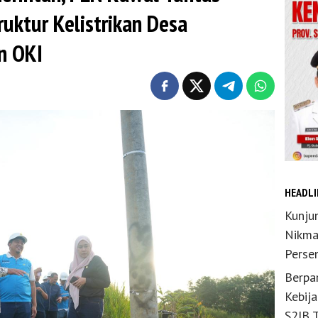
uktur Kelistrikan Desa
n OKI
HEADLI
Kunju
Nikma
Perse
Berpar
Kebij
S2JB 