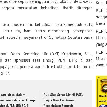
 terus dipercepat sehingga masyarakat di desa-desa
Keand
segera merasakan kehadiran listrik ditengah
PLN D
denga
Desa 
 masa modern ini, kehadiran listrik menjadi satu
 Untuk itu, kami terus mendorong percepatan
PLN U
ntuk seluruh masyarakat di Sumatera Selatan pada
Mitra
yang 
PLN U
ati Ogan Komering Ilir (OKI) Supriyanto, S.H.,
Mitra
ih dan apresiasi atas sinergi PLN, DPR RI dan
yang 
ayakan pemerataan infrastruktur kelistrikan di
 Ilir.
rpartisipasi dalam
PLN Siap Serap Listrik PSEL
ialisasi Kebijakan Energi
Legok Nangka, Dukung
sional, PLN UID S2JB
Pengelolaan Sampah