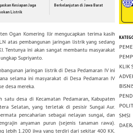
gaskan Kesiapan Jaga
Berkelanjutan di Jawa Barat
sokan Listrik
ten Ogan Komering Ilir mengucapkan terima kasih
KATEGO
LN atas pembangunan jaringan listrik yang sedang
PEME
KI. Tentunya ini akan sangat membantu masyarakat
PEMP
 ungkap Supriyanto.
KLIK
ngunan jaringan listrik di Desa Pedamaran IV ini
ADVE
ana selama ini masyarakat di Desa Pedamaran IV
BISNI
ke desa mereka.
PEND
h satu desa di Kecamatan Pedamaran, Kabupaten
POLIT
era Selatan, yang terletak di pesisir Sungai Aur.
ermata pencaharian sebagai nelayan sungai, dan
SMSI
engrajin anyaman purun (sejenis tanaman rawa).
DAER
g lebih 1.200 jiwa yang terdiri dari sekitar 400 KK.