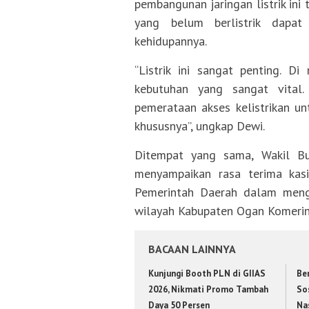
pembangunan jaringan listrik ini
yang belum berlistrik dapat 
kehidupannya.
“Listrik ini sangat penting. Di
kebutuhan yang sangat vital.
pemerataan akses kelistrikan u
khususnya”, ungkap Dewi.
Ditempat yang sama, Wakil Bup
menyampaikan rasa terima kas
Pemerintah Daerah dalam mengup
wilayah Kabupaten Ogan Komering
BACAAN LAINNYA
Kunjungi Booth PLN di GIIAS
Be
2026, Nikmati Promo Tambah
Sos
Daya 50 Persen
Na