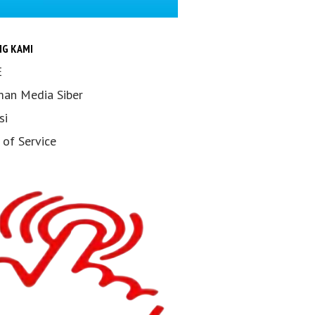
NG KAMI
E
an Media Siber
si
 of Service