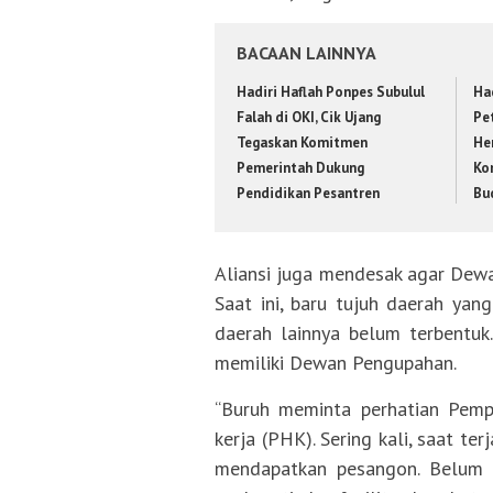
BACAAN LAINNYA
Hadiri Haflah Ponpes Subulul
Ha
Falah di OKI, Cik Ujang
Pe
Tegaskan Komitmen
He
Pemerintah Dukung
Ko
Pendidikan Pesantren
Bu
Aliansi juga mendesak agar Dewa
Saat ini, baru tujuh daerah ya
daerah lainnya belum terbentuk.
memiliki Dewan Pengupahan.
“Buruh meminta perhatian Pem
kerja (PHK). Sering kali, saat t
mendapatkan pesangon. Belum la