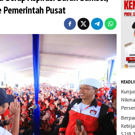
ke Pemerintah Pusat
HEADLI
Kunju
Nikma
Perse
Berpar
Kebij
S2JB 