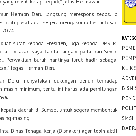
an yang masih kerap terjadi,” jelas Hermawan.
rnur Herman Deru langsung merespons tegas. Ia
rintah pusat agar segera mengakomodasi putusan
 2024.
KATEGO
uat surat kepada Presiden, juga kepada DPR RI
PEME
rat ini akan saya tanda tangani pada hari Senin,
PEMP
 Perwakilan buruh nantinya turut hadir sebagai
KLIK
hkan,” tegas Herman Deru.
ADVE
man Deru menyatakan dukungan penuh terhadap
BISNI
uh masih minimum, tentu ini harus ada perhitungan
nya.
PEND
POLIT
h kepala daerah di Sumsel untuk segera membentuk
SMSI
sing-masing.
DAER
ta Dinas Tenaga Kerja (Disnaker) agar lebih aktif