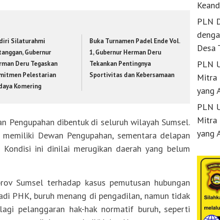
Keand
PLN D
denga
diri Silaturahmi
Buka Turnamen Padel Ende Vol.
Desa 
tanggan, Gubernur
1, Gubernur Herman Deru
PLN U
rman Deru Tegaskan
Tekankan Pentingnya
mitmen Pelestarian
Sportivitas dan Kebersamaan
Mitra
daya Komering
yang 
PLN U
Mitra
n Pengupahan dibentuk di seluruh wilayah Sumsel.
yang 
ng memiliki Dewan Pengupahan, sementara delapan
 Kondisi ini dinilai merugikan daerah yang belum
prov Sumsel terhadap kasus pemutusan hubungan
erjadi PHK, buruh menang di pengadilan, namun tidak
gi pelanggaran hak-hak normatif buruh, seperti