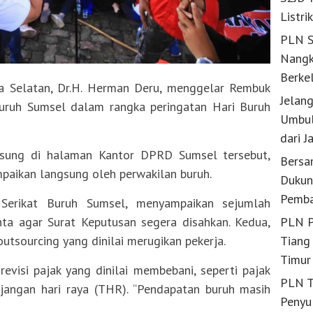
Listri
PLN S
Nangk
Berke
 Selatan, Dr.H. Herman Deru, menggelar Rembuk
Jelan
Buruh Sumsel dalam rangka peringatan Hari Buruh
Umbul
dari J
sung di halaman Kantor DPRD Sumsel tersebut,
Bersa
mpaikan langsung oleh perwakilan buruh.
Dukun
Pemba
 Serikat Buruh Sumsel, menyampaikan sejumlah
ta agar Surat Keputusan segera disahkan. Kedua,
PLN P
tsourcing yang dinilai merugikan pekerja.
Tiang 
Timur
revisi pajak yang dinilai membebani, seperti pajak
PLN T
njangan hari raya (THR). “Pendapatan buruh masih
Penyu