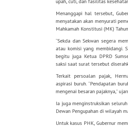
upah, cuti, dan fasilitas kesehat
Menanggapi hal tersebut, Gube
menyatakan akan menyurati peme
Mahkamah Konstitusi (MK) Tahun
“Sekda dan Sekwan segera memb
atau komisi yang membidangi. Su
begitu juga Ketua DPRD Sumsel.
saksi saat surat tersebut disera
Terkait persoalan pajak, Her
aspirasi buruh. “Pendapatan bur
mengenai besaran pajaknya,” ujar
Ia juga menginstruksikan seluru
Dewan Pengupahan di wilayah ma
Untuk kasus PHK, Gubernur memin