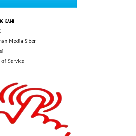
NG KAMI
E
an Media Siber
si
 of Service