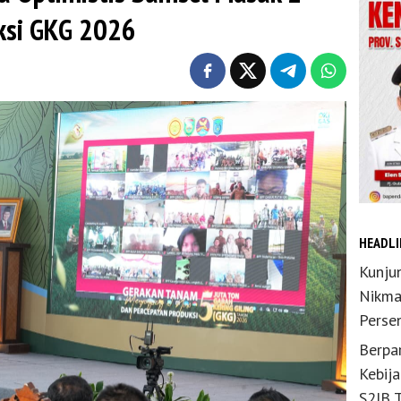
uksi GKG 2026
HEADLI
Kunju
Nikma
Perse
Berpar
Kebij
S2JB 