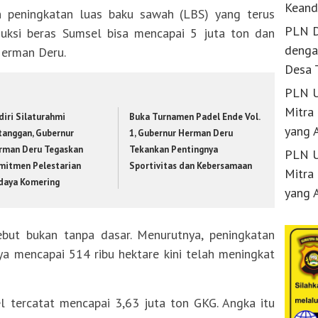
Keand
n peningkatan luas baku sawah (LBS) yang terus
PLN D
duksi beras Sumsel bisa mencapai 5 juta ton dan
denga
Herman Deru.
Desa 
PLN U
Mitra
diri Silaturahmi
Buka Turnamen Padel Ende Vol.
yang 
tanggan, Gubernur
1, Gubernur Herman Deru
rman Deru Tegaskan
Tekankan Pentingnya
PLN U
mitmen Pelestarian
Sportivitas dan Kebersamaan
Mitra
daya Komering
yang 
but bukan tanpa dasar. Menurutnya, peningkatan
a mencapai 514 ribu hektare kini telah meningkat
l tercatat mencapai 3,63 juta ton GKG. Angka itu