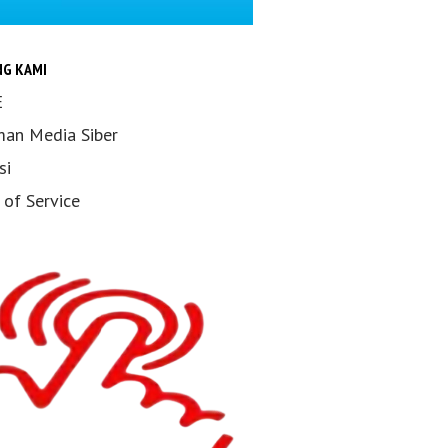
NG KAMI
E
an Media Siber
si
 of Service