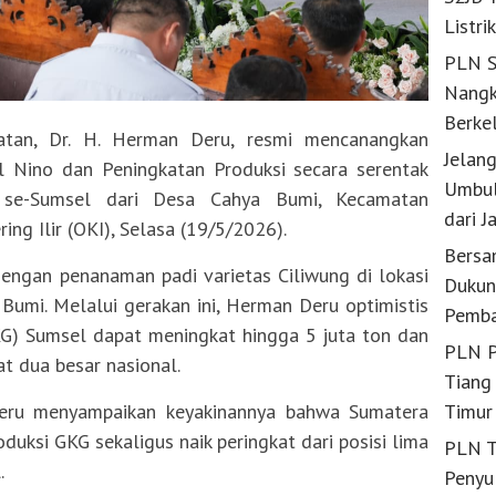
Listri
PLN S
Nangk
Berke
tan, Dr. H. Herman Deru, resmi mencanangkan
Jelan
Nino dan Peningkatan Produksi secara serentak
Umbul
a se-Sumsel dari Desa Cahya Bumi, Kecamatan
dari J
g Ilir (OKI), Selasa (19/5/2026).
Bersa
engan penanaman padi varietas Ciliwung di lokasi
Dukun
umi. Melalui gerakan ini, Herman Deru optimistis
Pemba
KG) Sumsel dapat meningkat hingga 5 juta ton dan
PLN P
 dua besar nasional.
Tiang 
Timur
ru menyampaikan keyakinannya bahwa Sumatera
ksi GKG sekaligus naik peringkat dari posisi lima
PLN T
.
Penyu