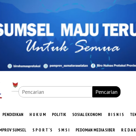
Pencarian
PENDIDIKAN
H U K U M
POLITIK
SOSIAL EKONOMI
B I S N I S
TE
MPROV SUMSEL
S P O R T ‘ S
S M S I
PEDOMAN MEDIA SIBER
R E D A K