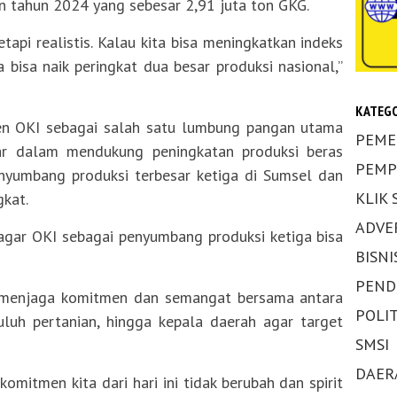
an tahun 2024 yang sebesar 2,91 juta ton GKG.
tapi realistis. Kalau kita bisa meningkatkan indeks
a bisa naik peringkat dua besar produksi nasional,”
KATEGO
n OKI sebagai salah satu lumbung pangan utama
PEME
sar dalam mendukung peningkatan produksi beras
PEMP
enyumbang produksi terbesar ketiga di Sumsel dan
KLIK
gkat.
ADVE
 agar OKI sebagai penyumbang produksi ketiga bisa
BISNI
PEND
 menjaga komitmen dan semangat bersama antara
POLIT
uluh pertanian, hingga kepala daerah agar target
SMSI
DAER
 komitmen kita dari hari ini tidak berubah dan spirit