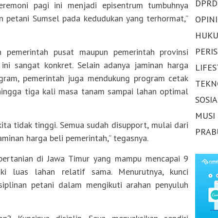
DPRD
seremoni pagi ini menjadi episentrum tumbuhnya
n petani Sumsel pada kedudukan yang terhormat,”
OPINI
HUKU
PERI
 pemerintah pusat maupun pemerintah provinsi
 ini sangat konkret. Selain adanya jaminan harga
LIFE
ogram, pemerintah juga mendukung program cetak
TEKN
hingga tiga kali masa tanam sampai lahan optimal
SOSI
MUSI
ita tidak tinggi. Semua sudah disupport, mulai dari
PRAB
jaminan harga beli pemerintah,” tegasnya.
 pertanian di Jawa Timur yang mampu mencapai 9
ki luas lahan relatif sama. Menurutnya, kunci
isiplinan petani dalam mengikuti arahan penyuluh