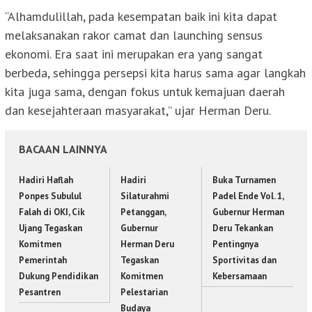
“Alhamdulillah, pada kesempatan baik ini kita dapat
melaksanakan rakor camat dan launching sensus
ekonomi. Era saat ini merupakan era yang sangat
berbeda, sehingga persepsi kita harus sama agar langkah
kita juga sama, dengan fokus untuk kemajuan daerah
dan kesejahteraan masyarakat,” ujar Herman Deru.
BACAAN LAINNYA
Hadiri Haflah
Hadiri
Buka Turnamen
Ponpes Subulul
Silaturahmi
Padel Ende Vol. 1,
Falah di OKI, Cik
Petanggan,
Gubernur Herman
Ujang Tegaskan
Gubernur
Deru Tekankan
Komitmen
Herman Deru
Pentingnya
Pemerintah
Tegaskan
Sportivitas dan
Dukung Pendidikan
Komitmen
Kebersamaan
Pesantren
Pelestarian
Budaya