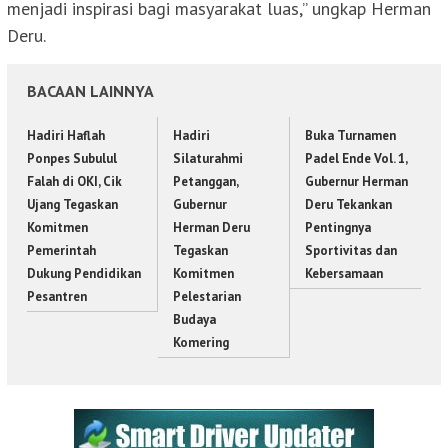
menjadi inspirasi bagi masyarakat luas,” ungkap Herman
Deru.
BACAAN LAINNYA
Hadiri Haflah
Hadiri
Buka Turnamen
Ponpes Subulul
Silaturahmi
Padel Ende Vol. 1,
Falah di OKI, Cik
Petanggan,
Gubernur Herman
Ujang Tegaskan
Gubernur
Deru Tekankan
Komitmen
Herman Deru
Pentingnya
Pemerintah
Tegaskan
Sportivitas dan
Dukung Pendidikan
Komitmen
Kebersamaan
Pesantren
Pelestarian
Budaya
Komering