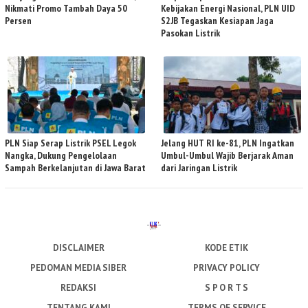
Nikmati Promo Tambah Daya 50
Kebijakan Energi Nasional, PLN UID
Persen
S2JB Tegaskan Kesiapan Jaga
Pasokan Listrik
PLN Siap Serap Listrik PSEL Legok
Jelang HUT RI ke-81, PLN Ingatkan
Nangka, Dukung Pengelolaan
Umbul-Umbul Wajib Berjarak Aman
Sampah Berkelanjutan di Jawa Barat
dari Jaringan Listrik
DISCLAIMER
KODE ETIK
PEDOMAN MEDIA SIBER
PRIVACY POLICY
REDAKSI
S P O R T S
TENTANG KAMI
TERMS OF SERVICE