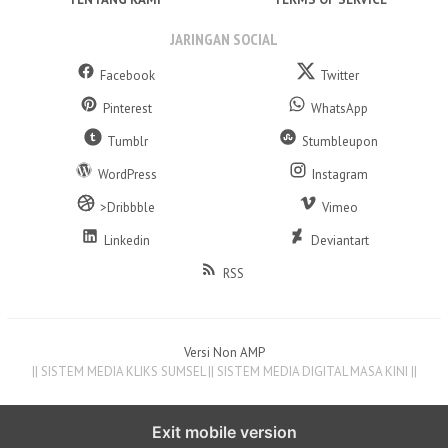
JARINGAN SOCIAL
Facebook
Twitter
Pinterest
WhatsApp
Tumblr
Stumbleupon
WordPress
Instagram
>Dribbble
Vimeo
Linkedin
Deviantart
RSS
Versi Non AMP
|| SISTEM MEDIA KLIKS SUMSEL || SISTEM MEDIA DIGITAL MASA KINI ||
Exit mobile version