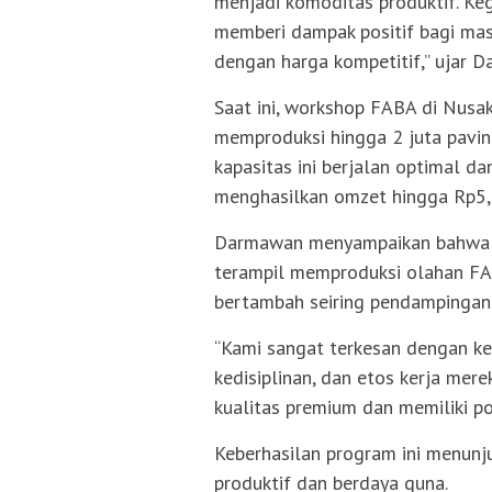
menjadi komoditas produktif. Keg
memberi dampak positif bagi mas
dengan harga kompetitif,” ujar 
Saat ini, workshop FABA di Nus
memproduksi hingga 2 juta paving
kapasitas ini berjalan optimal d
menghasilkan omzet hingga Rp5,4
Darmawan menyampaikan bahwa se
terampil memproduksi olahan FAB
bertambah seiring pendampingan 
“Kami sangat terkesan dengan k
kedisiplinan, dan etos kerja mere
kualitas premium dan memiliki po
Keberhasilan program ini menunj
produktif dan berdaya guna.