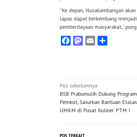
“Ke depan, Nusakambangan akan 
lapas dapat berkembang menjadi 
pemberdayaan masyarakat,” pung
Facebook
Mastodon
Email
Share
Navigasi
Pos sebelumnya
pos
BSB Prabumulih Dukung Program
Pemkot, Salurkan Bantuan Etalas
UMKM di Pusat Kuliner PTM I
POS TERKAIT