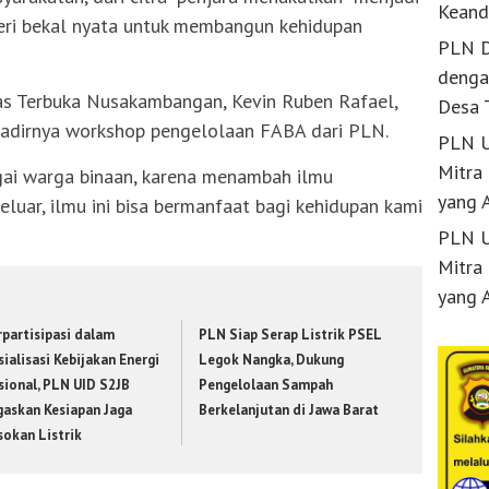
Keand
ri bekal nyata untuk membangun kehidupan
PLN D
denga
as Terbuka Nusakambangan, Kevin Ruben Rafael,
Desa 
hadirnya workshop pengelolaan FABA dari PLN.
PLN U
Mitra
gai warga binaan, karena menambah ilmu
yang 
eluar, ilmu ini bisa bermanfaat bagi kehidupan kami
PLN U
Mitra
yang 
rpartisipasi dalam
PLN Siap Serap Listrik PSEL
ialisasi Kebijakan Energi
Legok Nangka, Dukung
sional, PLN UID S2JB
Pengelolaan Sampah
gaskan Kesiapan Jaga
Berkelanjutan di Jawa Barat
sokan Listrik