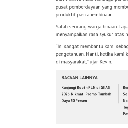
pusat pemberdayaan yang membe
produktif pascapembinaan.
Salah seorang warga binaan Lap
menyampaikan rasa syukur atas 
“Ini sangat membantu kami seba
pengetahuan. Nanti, ketika kami k
di masyarakat,” ujar Kevin.
BACAAN LAINNYA
Kunjungi Booth PLN di GIIAS
Be
2026, Nikmati Promo Tambah
Sos
Daya 50 Persen
Na
Te
Pa