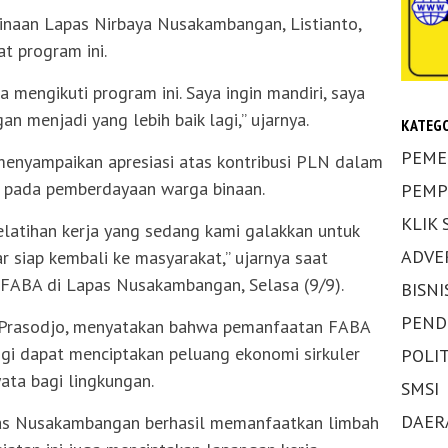
inaan Lapas Nirbaya Nusakambangan, Listianto,
t program ini.
a mengikuti program ini. Saya ingin mandiri, saya
n menjadi yang lebih baik lagi,” ujarnya.
KATEGO
PEME
 menyampaikan apresiasi atas kontribusi PLN dalam
s pada pemberdayaan warga binaan.
PEMP
KLIK
latihan kerja yang sedang kami galakkan untuk
ADVE
 siap kembali ke masyarakat,” ujarnya saat
FABA di Lapas Nusakambangan, Selasa (9/9).
BISNI
PEND
Prasodjo, menyatakan bahwa pemanfaatan FABA
ggi dapat menciptakan peluang ekonomi sirkuler
POLIT
ata bagi lingkungan.
SMSI
DAER
as Nusakambangan berhasil memanfaatkan limbah