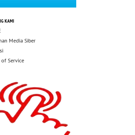
NG KAMI
E
an Media Siber
si
 of Service