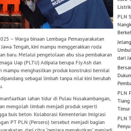
Listri
PLN S
Nangk
Berke
025 – Warga binaan Lembaga Pemasyarakatan
Jelan
, Jawa Tengah, kini mampu menggerakkan roda
Umbul
n baru. Melalui pengelolaan abu sisa pembakaran
dari J
Tenaga Uap (PLTU) Adipala berupa Fly Ash dan
Bersa
 mampu menghasilkan produk konstruksi bernilai
Dukun
ipandang sebagai limbah tanpa nilai kini berubah
Pemba
u.
PLN P
anfaatkan lahan tidur di Pulau Nusakambangan,
Tiang 
lan mengolah limbah menjadi produk seperti
Timur
ngga buis beton. Kolaborasi Kementerian Imigrasi
PLN T
gan PT PLN (Persero) tersebut menjadi bagian
Penyu
arakatan, dari citra “penjara menakutkan” menjadi