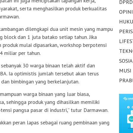
iatan ini juga menciptakan lapangan kerja,
DPRD
yarakat, serta menghasilkan produk berkualitas
OPINI
Darmawan.
HUKU
akambangan dilengkapi dua unit mesin yang mampu
PERI
 block dan 1 juta batako setiap tahun. Jika
LIFE
an produk mulai dipasarkan, workshop berpotensi
TEKN
 miliar per tahun.
SOSI
banyak 30 warga binaan telah aktif dan
MUSI
A. Ia optimistis jumlah tersebut akan terus
PRAB
dan bimbingan yang berkelanjutan.
emampuan warga binaan yang luar biasa,
ka, sehingga produk yang dihasilkan memiliki
tensi pangsa pasar di industri,” tutur Darmawan.
ukkan peran lapas sebagai ruang pembinaan yang