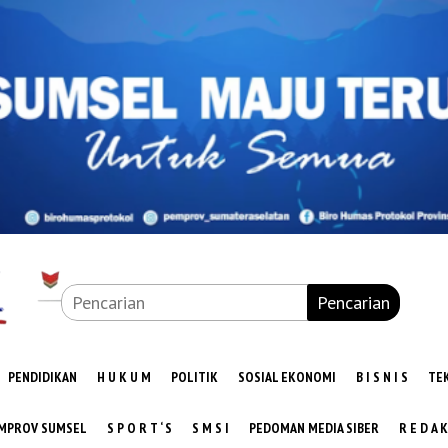
Pencarian
PENDIDIKAN
H U K U M
POLITIK
SOSIAL EKONOMI
B I S N I S
TE
MPROV SUMSEL
S P O R T ‘ S
S M S I
PEDOMAN MEDIA SIBER
R E D A K