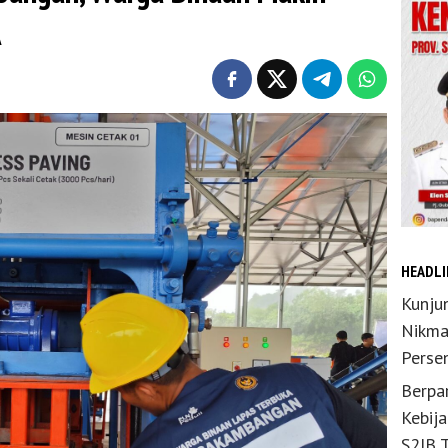
A
HEADLI
Kunju
Nikma
Perse
Berpar
Kebij
S2JB 