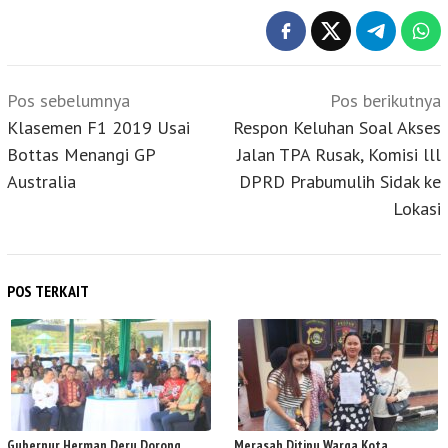
Navigasi
Pos sebelumnya
Pos berikutnya
pos
Klasemen F1 2019 Usai
Respon Keluhan Soal Akses
Bottas Menangi GP
Jalan TPA Rusak, Komisi lll
Australia
DPRD Prabumulih Sidak ke
Lokasi
POS TERKAIT
Gubernur Herman Deru Dorong
Merasah Ditipu Warga Kota