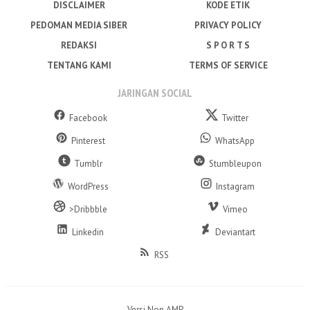
DISCLAIMER
KODE ETIK
PEDOMAN MEDIA SIBER
PRIVACY POLICY
REDAKSI
S P O R T S
TENTANG KAMI
TERMS OF SERVICE
JARINGAN SOCIAL
Facebook
Twitter
Pinterest
WhatsApp
Tumblr
Stumbleupon
WordPress
Instagram
>Dribbble
Vimeo
Linkedin
Deviantart
RSS
Versi Non AMP