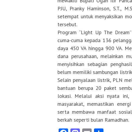
mewakili Bupati Ogan Ilir Panca
PJU, Pranky Haminson, S.T., M.
setempat untuk menyaksikan m
tersebut.
Program “Light Up The Dream” k
cuma-cuma kepada 136 pelangga
daya 450 VA hingga 900 VA. Men
dana perusahaan, melainkan mu
menyisihkan sebagian penghas
belum memiliki sambungan listrik
Selain penyalaan listrik, PLN m
bantuan berupa 20 paket semb
lokasi. Melalui aksi nyata in
masyarakat, memastikan energi 
serta membawa manfaat sosial
berkah seperti bulan Ramadhan.