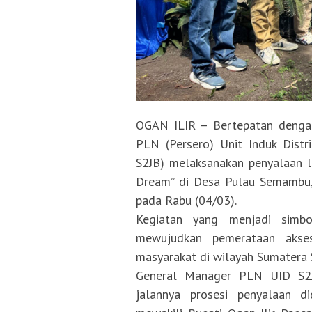
OGAN ILIR – Bertepatan dengan
PLN (Persero) Unit Induk Distr
S2JB) melaksanakan penyalaan li
Dream” di Desa Pulau Semambu, 
pada Rabu (04/03).
Kegiatan yang menjadi simbo
mewujudkan pemerataan akses 
masyarakat di wilayah Sumatera S
General Manager PLN UID S2J
jalannya prosesi penyalaan d