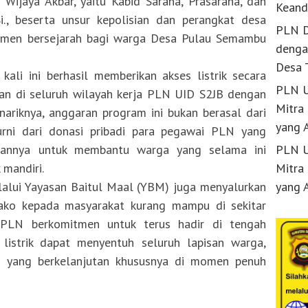
 Wijaya Akbar, yaitu Kabid Sarana, Prasarana, dan
Keand
Si., beserta unsur kepolisian dan perangkat desa
PLN D
omen bersejarah bagi warga Desa Pulau Semambu
denga
Desa 
ali ini berhasil memberikan akses listrik secara
PLN U
n di seluruh wilayah kerja PLN UID S2JB dengan
Mitra
ariknya, anggaran program ini bukan berasal dari
yang 
rni dari donasi pribadi para pegawai PLN yang
ilannya untuk membantu warga yang selama ini
PLN U
 mandiri.
Mitra
elalui Yayasan Baitul Maal (YBM) juga menyalurkan
yang 
ako kepada masyarakat kurang mampu di sekitar
i, PLN berkomitmen untuk terus hadir di tengah
listrik dapat menyentuh seluruh lapisan warga,
 yang berkelanjutan khususnya di momen penuh