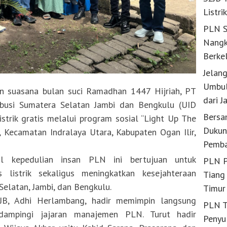
Listri
PLN S
Nangk
Berke
Jelan
Umbul
 suasana bulan suci Ramadhan 1447 Hijriah, PT
dari J
ibusi Sumatera Selatan Jambi dan Bengkulu (UID
Bersa
strik gratis melalui program sosial “Light Up The
Dukun
Kecamatan Indralaya Utara, Kabupaten Ogan Ilir,
Pemba
l kepedulian insan PLN ini bertujuan untuk
PLN P
listrik sekaligus meningkatkan kesejahteraan
Tiang 
elatan, Jambi, dan Bengkulu.
Timur
B, Adhi Herlambang, hadir memimpin langsung
PLN T
idampingi jajaran manajemen PLN. Turut hadir
Penyu