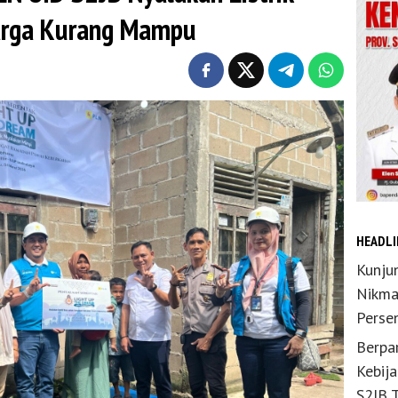
uarga Kurang Mampu
HEADLI
Kunju
Nikma
Perse
Berpar
Kebij
S2JB 