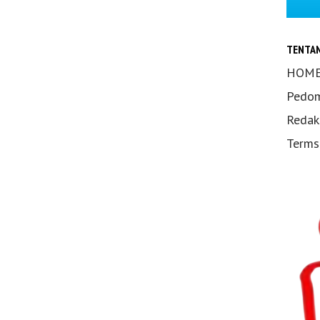
TENTA
HOM
Pedom
Redak
Terms