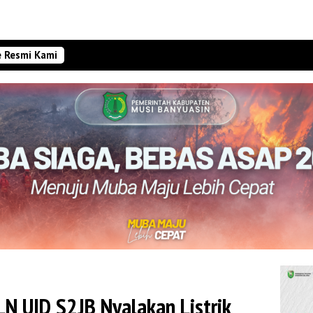
e Resmi Kami
N UID S2JB Nyalakan Listrik