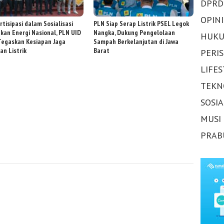
DPRD
OPINI
rtisipasi dalam Sosialisasi
PLN Siap Serap Listrik PSEL Legok
akan Energi Nasional, PLN UID
Nangka, Dukung Pengelolaan
HUKU
Tegaskan Kesiapan Jaga
Sampah Berkelanjutan di Jawa
an Listrik
Barat
PERI
LIFE
TEKN
SOSI
MUSI
PRAB