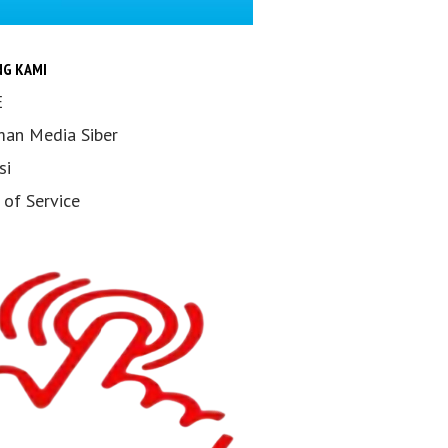
NG KAMI
E
an Media Siber
si
 of Service