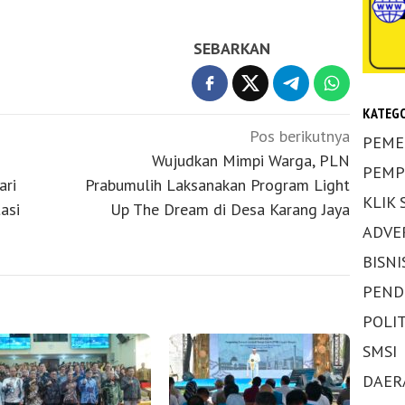
SEBARKAN
KATEGO
Pos berikutnya
PEME
Wujudkan Mimpi Warga, PLN
PEMP
ari
Prabumulih Laksanakan Program Light
KLIK
asi
Up The Dream di Desa Karang Jaya
ADVE
BISNI
PEND
POLIT
SMSI
DAER