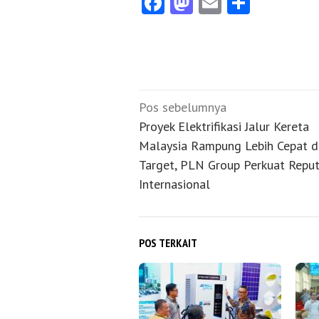
Facebook
Mastodon
Email
Share
Navigasi
Pos sebelumnya
pos
Proyek Elektrifikasi Jalur Kereta
Malaysia Rampung Lebih Cepat d
Target, PLN Group Perkuat Reput
Internasional
POS TERKAIT