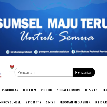
Pencarian
PENDIDIKAN
H U K U M
POLITIK
SOSIAL EKONOMI
B I S N I S
TE
MPROV SUMSEL
S P O R T ‘ S
S M S I
PEDOMAN MEDIA SIBER
R E D A K