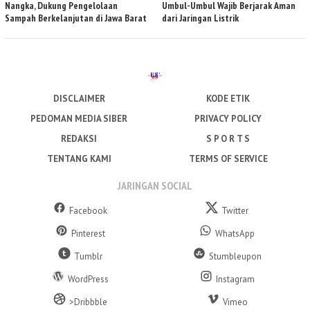
Nangka, Dukung Pengelolaan
Umbul-Umbul Wajib Berjarak Aman
Sampah Berkelanjutan di Jawa Barat
dari Jaringan Listrik
DISCLAIMER
KODE ETIK
PEDOMAN MEDIA SIBER
PRIVACY POLICY
REDAKSI
S P O R T S
TENTANG KAMI
TERMS OF SERVICE
JARINGAN SOCIAL
Facebook
Twitter
Pinterest
WhatsApp
Tumblr
Stumbleupon
WordPress
Instagram
>Dribbble
Vimeo