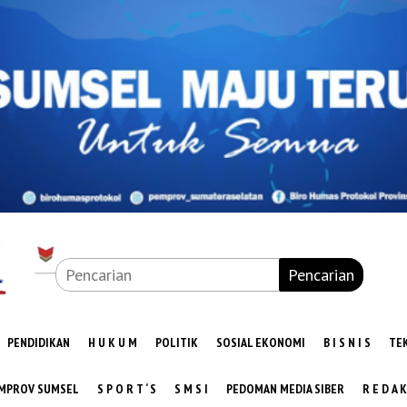
Pencarian
PENDIDIKAN
H U K U M
POLITIK
SOSIAL EKONOMI
B I S N I S
TE
MPROV SUMSEL
S P O R T ‘ S
S M S I
PEDOMAN MEDIA SIBER
R E D A K