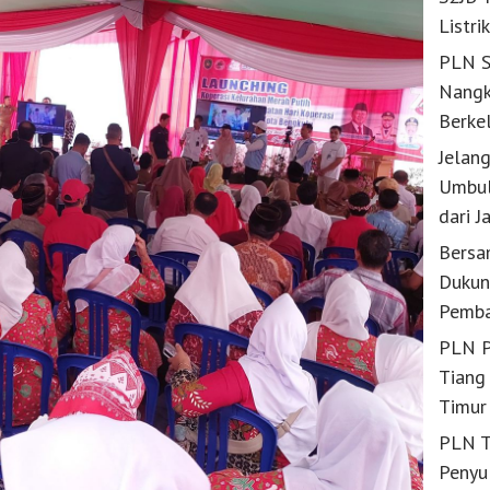
Listri
PLN S
Nangk
Berke
Jelan
Umbul
dari J
Bersa
Dukun
Pemba
PLN P
Tiang 
Timur
PLN T
Penyu