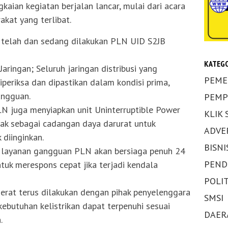
aian kegiatan berjalan lancar, mulai dari acara
akat yang terlibat.
 telah dan sedang dilakukan PLN UID S2JB
KATEGO
aringan; Seluruh jaringan distribusi yang
PEME
iperiksa dan dipastikan dalam kondisi prima,
angguan.
PEMP
N juga menyiapkan unit Uninterruptible Power
KLIK
rak sebagai cadangan daya darurat untuk
ADVE
 diinginkan.
BISNI
an layanan gangguan PLN akan bersiaga penuh 24
PEND
tuk merespons cepat jika terjadi kendala
POLIT
i erat terus dilakukan dengan pihak penyelenggara
SMSI
ebutuhan kelistrikan dapat terpenuhi sesuai
DAER
.