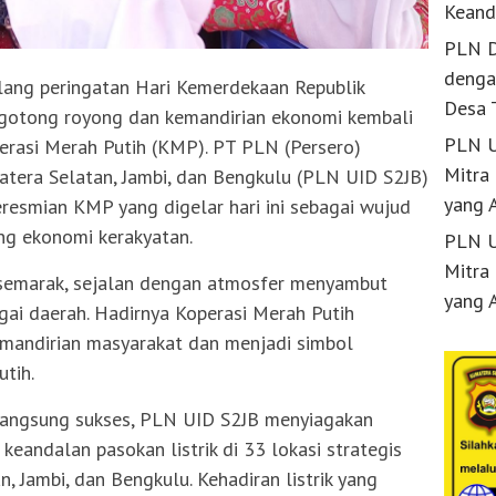
Keand
PLN D
denga
lang peringatan Hari Kemerdekaan Republik
Desa 
 gotong royong dan kemandirian ekonomi kembali
PLN U
erasi Merah Putih (KMP). PT PLN (Persero)
Mitra
matera Selatan, Jambi, dan Bengkulu (PLN UID S2JB)
yang 
resmian KMP yang digelar hari ini sebagai wujud
g ekonomi kerakyatan.
PLN U
Mitra
semarak, sejalan dengan atmosfer menyambut
yang 
gai daerah. Hadirnya Koperasi Merah Putih
mandirian masyarakat dan menjadi simbol
tih.
angsung sukses, PLN UID S2JB menyiagakan
keandalan pasokan listrik di 33 lokasi strategis
, Jambi, dan Bengkulu. Kehadiran listrik yang