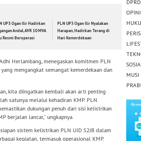
DPRD
OPINI
HUKU
N UP3 Ogan Ilir Hadirkan
PLN UP3 Ogan Ilir Nyalakan
gangan Andal, AVR 10 MVA
Harapan, Hadirkan Terang di
PERI
ju Resmi Beroperasi
Hari Kemerdekaan
LIFE
TEKN
 Adhi Herlambang, menegaskan komitmen PLN
SOSI
if yang mengangkat semangat kemerdekaan dan
MUSI
PRAB
n, kita diingatkan kembali akan arti penting
lah satunya melalui kehadiran KMP. PLN
memastikan dukungan penuh dari sisi kelistrikan
P berjalan lancar,” ungkapnya.
esiapan sistem kelistrikan PLN UID S2JB dalam
rbagai kegiatan, termasuk operasional KMP.