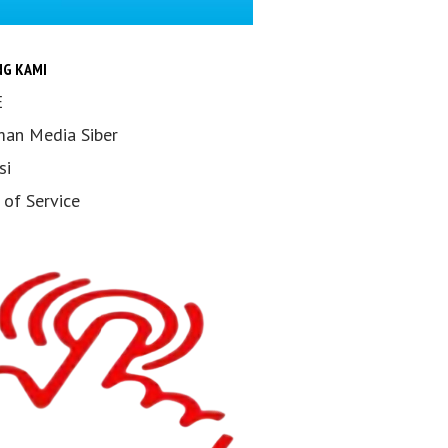
NG KAMI
E
an Media Siber
si
 of Service