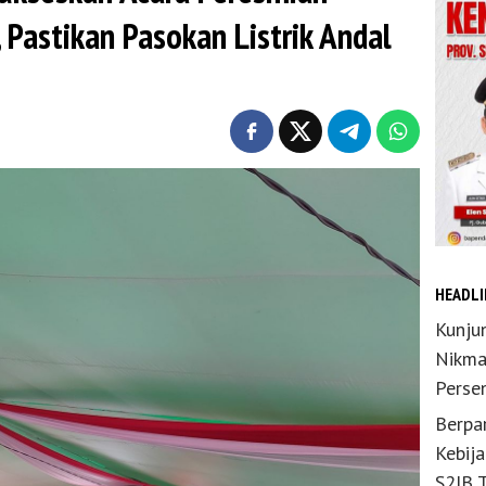
 Pastikan Pasokan Listrik Andal
HEADLI
Kunju
Nikma
Perse
Berpar
Kebij
S2JB 