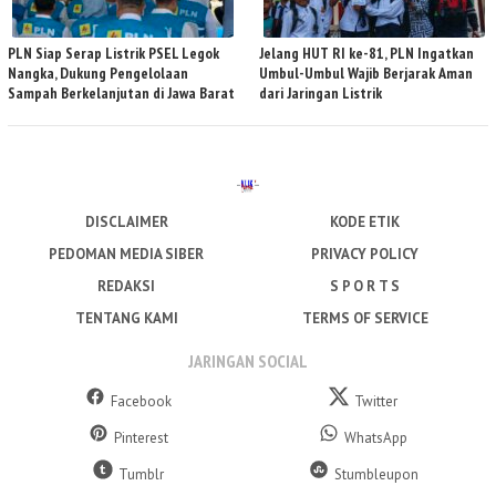
PLN Siap Serap Listrik PSEL Legok
Jelang HUT RI ke-81, PLN Ingatkan
Nangka, Dukung Pengelolaan
Umbul-Umbul Wajib Berjarak Aman
Sampah Berkelanjutan di Jawa Barat
dari Jaringan Listrik
DISCLAIMER
KODE ETIK
PEDOMAN MEDIA SIBER
PRIVACY POLICY
REDAKSI
S P O R T S
TENTANG KAMI
TERMS OF SERVICE
JARINGAN SOCIAL
Facebook
Twitter
Pinterest
WhatsApp
Tumblr
Stumbleupon