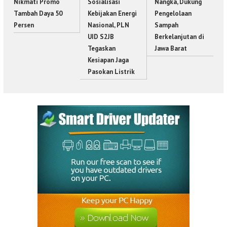
Nikmati Promo
Sosialisasi
Nangka, Dukung
Tambah Daya 50
Kebijakan Energi
Pengelolaan
Persen
Nasional, PLN
Sampah
UID S2JB
Berkelanjutan di
Tegaskan
Jawa Barat
Kesiapan Jaga
Pasokan Listrik