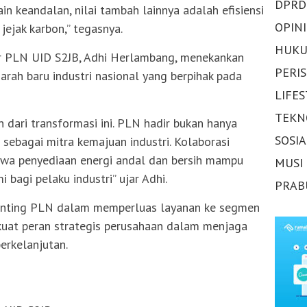
DPRD
in keandalan, nilai tambah lainnya adalah efisiensi
OPINI
ejak karbon,” tegasnya.
HUKU
er PLN UID S2JB, Adhi Herlambang, menekankan
PERI
rah baru industri nasional yang berpihak pada
LIFE
TEKN
 dari transformasi ini. PLN hadir bukan hanya
SOSI
ga sebagai mitra kemajuan industri. Kolaborasi
wa penyediaan energi andal dan bersih mampu
MUSI
bagi pelaku industri” ujar Adhi.
PRAB
penting PLN dalam memperluas layanan ke segmen
rkuat peran strategis perusahaan dalam menjaga
erkelanjutan.