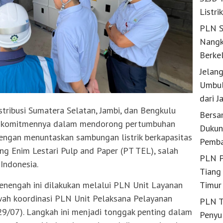
Listri
PLN S
Nangk
Berke
Jelan
Umbul
dari J
tribusi Sumatera Selatan, Jambi, dan Bengkulu
Bersa
n komitmennya dalam mendorong pertumbuhan
Dukun
dengan menuntaskan sambungan listrik berkapasitas
Pemba
ng Enim Lestari Pulp and Paper (PT TEL), salah
PLN P
Indonesia.
Tiang 
engah ini dilakukan melalui PLN Unit Layanan
Timur
ah koordinasi PLN Unit Pelaksana Pelayanan
PLN T
9/07). Langkah ini menjadi tonggak penting dalam
Penyu