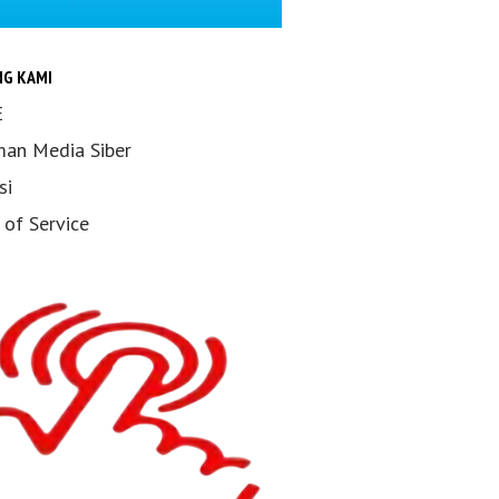
NG KAMI
E
an Media Siber
si
 of Service