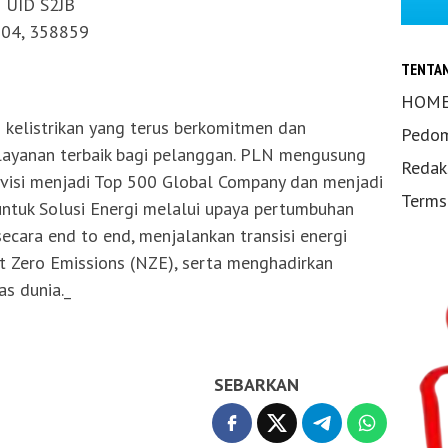
 UID S2JB
804, 358859
TENTA
HOM
kelistrikan yang terus berkomitmen dan
Pedom
layanan terbaik bagi pelanggan. PLN mengusung
Redak
visi menjadi Top 500 Global Company dan menjadi
Terms
untuk Solusi Energi melalui upaya pertumbuhan
secara end to end, menjalankan transisi energi
 Zero Emissions (NZE), serta menghadirkan
s dunia._
SEBARKAN