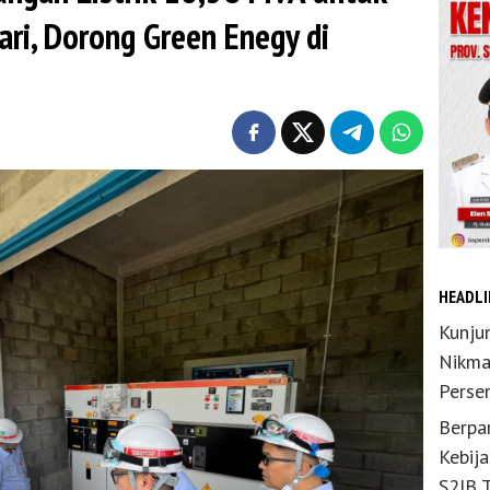
ri, Dorong Green Enegy di
HEADLI
Kunju
Nikma
Perse
Berpar
Kebij
S2JB 