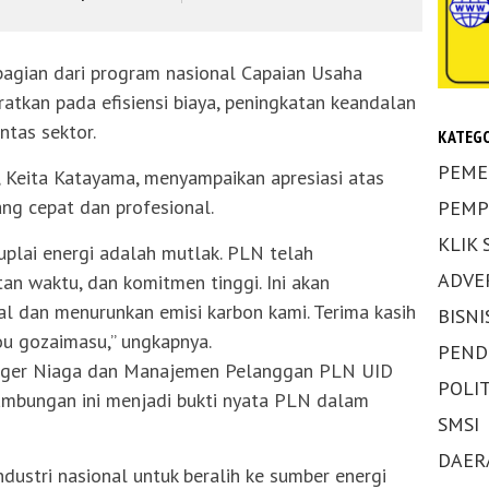
agian dari program nasional Capaian Usaha
ratkan pada efisiensi biaya, peningkatan keandalan
ntas sektor.
KATEGO
PEME
, Keita Katayama, menyampaikan apresiasi atas
ng cepat dan profesional.
PEMP
KLIK
suplai energi adalah mutlak. PLN telah
ADVE
tan waktu, dan komitmen tinggi. Ini akan
al dan menurunkan emisi karbon kami. Terima kasih
BISNI
u gozaimasu,” ungkapnya.
PEND
nager Niaga dan Manajemen Pelanggan PLN UID
POLIT
mbungan ini menjadi bukti nyata PLN dalam
SMSI
DAER
ustri nasional untuk beralih ke sumber energi