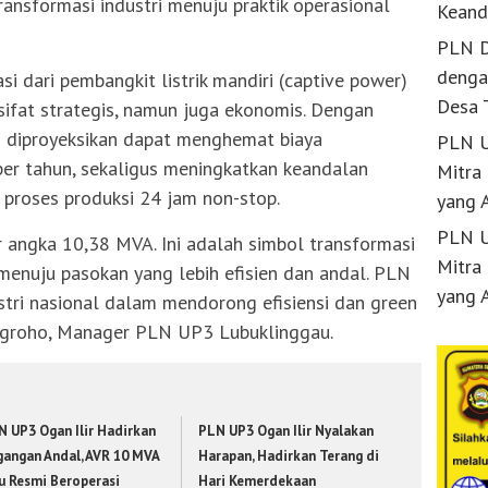
ransformasi industri menuju praktik operasional
Keand
PLN D
denga
i dari pembangkit listrik mandiri (captive power)
Desa 
ifat strategis, namun juga ekonomis. Dengan
an diproyeksikan dapat menghemat biaya
PLN U
per tahun, sekaligus meningkatkan keandalan
Mitra
proses produksi 24 jam non-stop.
yang 
PLN U
 angka 10,38 MVA. Ini adalah simbol transformasi
Mitra
 menuju pasokan yang lebih efisien dan andal. PLN
yang 
ustri nasional dalam mendorong efisiensi dan green
Nugroho, Manager PLN UP3 Lubuklinggau.
N UP3 Ogan Ilir Hadirkan
PLN UP3 Ogan Ilir Nyalakan
gangan Andal, AVR 10 MVA
Harapan, Hadirkan Terang di
ju Resmi Beroperasi
Hari Kemerdekaan