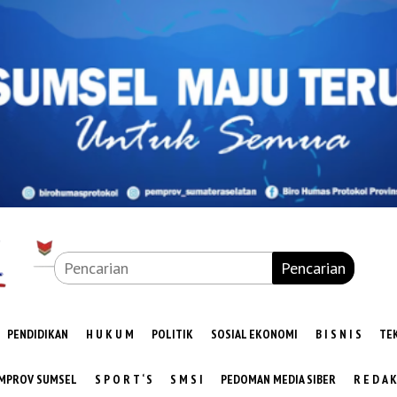
Pencarian
PENDIDIKAN
H U K U M
POLITIK
SOSIAL EKONOMI
B I S N I S
TE
MPROV SUMSEL
S P O R T ‘ S
S M S I
PEDOMAN MEDIA SIBER
R E D A K