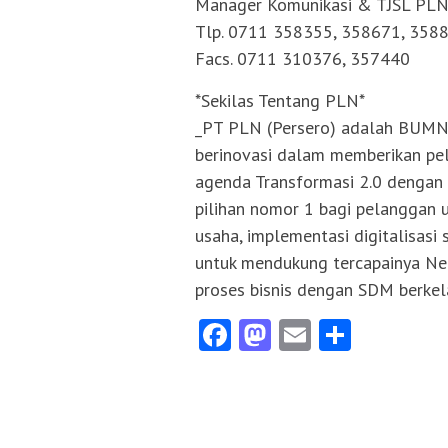
Manager Komunikasi & TJSL PLN
Tlp. 0711 358355, 358671, 358
Facs. 0711 310376, 357440
*Sekilas Tentang PLN*
_PT PLN (Persero) adalah BUMN 
berinovasi dalam memberikan pe
agenda Transformasi 2.0 dengan 
pilihan nomor 1 bagi pelanggan 
usaha, implementasi digitalisasi 
untuk mendukung tercapainya Net
proses bisnis dengan SDM berkela
Facebook
Mastodon
Email
Share