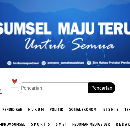
Pencarian
PENDIDIKAN
H U K U M
POLITIK
SOSIAL EKONOMI
B I S N I S
TE
MPROV SUMSEL
S P O R T ‘ S
S M S I
PEDOMAN MEDIA SIBER
R E D A K