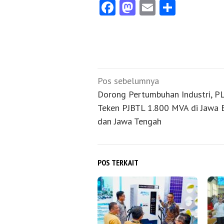
Facebook
Mastodon
Email
Share
Navigasi
Pos sebelumnya
pos
Dorong Pertumbuhan Industri, P
Teken PJBTL 1.800 MVA di Jawa 
dan Jawa Tengah
POS TERKAIT