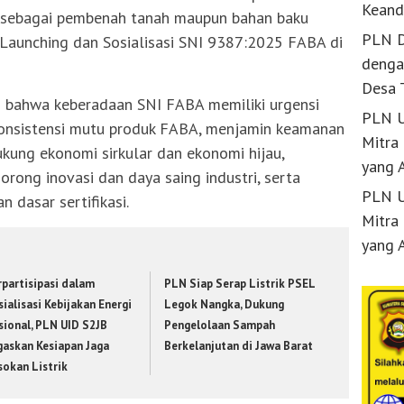
Keand
 sebagai pembenah tanah maupun bahan baku
PLN D
 Launching dan Sosialisasi SNI 9387:2025 FABA di
denga
Desa 
n bahwa keberadaan SNI FABA memiliki urgensi
PLN U
 konsistensi mutu produk FABA, menjamin keamanan
Mitra
ung ekonomi sirkular dan ekonomi hijau,
yang 
rong inovasi dan daya saing industri, serta
PLN U
 dasar sertifikasi.
Mitra
yang 
rpartisipasi dalam
PLN Siap Serap Listrik PSEL
ialisasi Kebijakan Energi
Legok Nangka, Dukung
sional, PLN UID S2JB
Pengelolaan Sampah
gaskan Kesiapan Jaga
Berkelanjutan di Jawa Barat
sokan Listrik