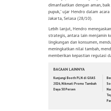
dimanfaatkan dengan aman, baik
pupuk,” ujar Hendro dalam acara
Jakarta, Selasa (28/10).
Lebih lanjut, Hendro menegaska
strategis, antara lain menjamin
lingkungan dan konsumen, menduk
meningkatkan nilai tambah, mendo
memberikan kepastian regulasi dan
BACAAN LAINNYA
Kunjungi Booth PLN di GIIAS
Be
2026, Nikmati Promo Tambah
Sos
Daya 50 Persen
Na
Te
Pa