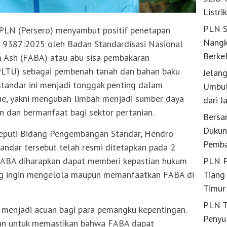
Listri
PLN S
PLN (Persero) menyambut positif penetapan
Nangk
) 9387:2025 oleh Badan Standardisasi Nasional
Berke
m Ash (FABA) atau abu sisa pembakaran
(PLTU) sebagai pembenah tanah dan bahan baku
Jelan
standar ini menjadi tonggak penting dalam
Umbul
e, yakni mengubah limbah menjadi sumber daya
dari J
n dan bermanfaat bagi sektor pertanian.
Bersa
Dukun
Deputi Bidang Pengembangan Standar, Hendro
Pemba
ndar tersebut telah resmi ditetapkan pada 2
FABA diharapkan dapat memberi kepastian hukum
PLN P
ang ingin mengelola maupun memanfaatkan FABA di
Tiang 
Timur
PLN T
h menjadi acuan bagi para pemangku kepentingan.
Penyu
man untuk memastikan bahwa FABA dapat