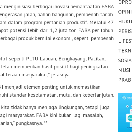
DPRD
a menginisiasi berbagai inovasi pemanfaatan FABA
OPINI
 pengerasan jalan, bahan bangunan, pembenah tanah
HUKU
am dalam program pertanian produktif. Melalui 47
apat potensi lebih dari 1,2 juta ton FABA per tahun
PERI
erbagai produk bernilai ekonomi, seperti pembenah
LIFE
TEKN
plot seperti PLTU Labuan, Bengkayang, Pacitan,
SOSI
telah memberikan hasil positif bagi peningkatan
MUSI
jahteraan masyarakat,” jelasnya.
PRAB
NI menjadi elemen penting untuk memastikan
hi standar keselamatan, mutu, dan keberlanjutan.
ita tidak hanya menjaga lingkungan, tetapi juga
agi masyarakat. FABA kini bukan lagi masalah,
anian,” pungkasnya. **