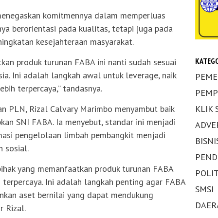
N menegaskan komitmennya dalam memperluas
ya berorientasi pada kualitas, tetapi juga pada
ningkatan kesejahteraan masyarakat.
KATEGO
an produk turunan FABA ini nanti sudah sesuai
a. Ini adalah langkah awal untuk leverage, naik
PEME
ebih terpercaya,” tandasnya.
PEMP
KLIK
n PLN, Rizal Calvary Marimbo menyambut baik
an SNI FABA. Ia menyebut, standar ini menjadi
ADVE
masi pengelolaan limbah pembangkit menjadi
BISNI
 sosial.
PEND
 pihak yang memanfaatkan produk turunan FABA
POLIT
 terpercaya. Ini adalah langkah penting agar FABA
SMSI
inkan aset bernilai yang dapat mendukung
DAER
r Rizal.