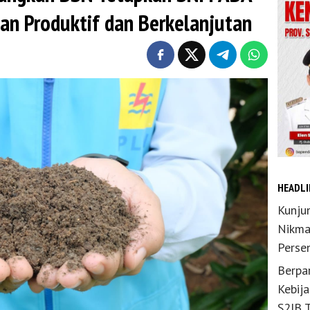
an Produktif dan Berkelanjutan
HEADLI
Kunju
Nikma
Perse
Berpar
Kebij
S2JB 