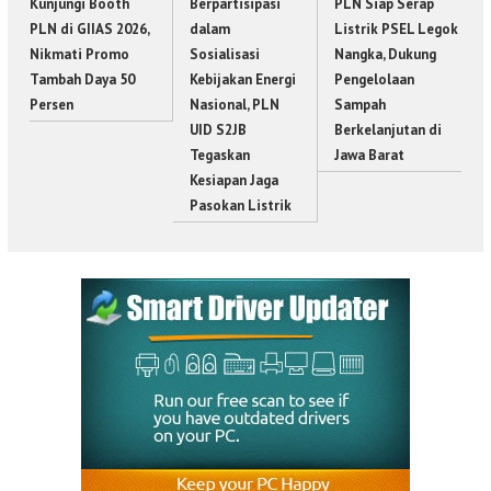
Kunjungi Booth
Berpartisipasi
PLN Siap Serap
PLN di GIIAS 2026,
dalam
Listrik PSEL Legok
Nikmati Promo
Sosialisasi
Nangka, Dukung
Tambah Daya 50
Kebijakan Energi
Pengelolaan
Persen
Nasional, PLN
Sampah
UID S2JB
Berkelanjutan di
Tegaskan
Jawa Barat
Kesiapan Jaga
Pasokan Listrik