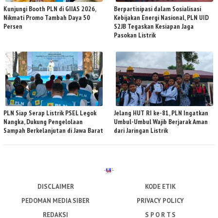
Kunjungi Booth PLN di GIIAS 2026,
Berpartisipasi dalam Sosialisasi
Nikmati Promo Tambah Daya 50
Kebijakan Energi Nasional, PLN UID
Persen
S2JB Tegaskan Kesiapan Jaga
Pasokan Listrik
PLN Siap Serap Listrik PSEL Legok
Jelang HUT RI ke-81, PLN Ingatkan
Nangka, Dukung Pengelolaan
Umbul-Umbul Wajib Berjarak Aman
Sampah Berkelanjutan di Jawa Barat
dari Jaringan Listrik
DISCLAIMER
KODE ETIK
PEDOMAN MEDIA SIBER
PRIVACY POLICY
REDAKSI
S P O R T S