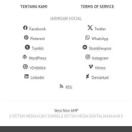
TENTANG KAMI
TERMS OF SERVICE
JARINGAN SOCIAL
Facebook
Twitter
Pinterest
WhatsApp
Tumblr
Stumbleupon
WordPress
Instagram
>Dribbble
Vimeo
Linkedin
Deviantart
RSS
Versi Non AMP
|| SISTEM MEDIA KLIKS SUMSEL || SISTEM MEDIA DIGITAL MASA KINI ||