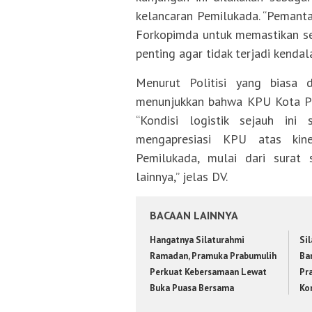
kelancaran Pemilukada. “Pemant
Forkopimda untuk memastikan sem
penting agar tidak terjadi kendal
Menurut Politisi yang biasa 
menunjukkan bahwa KPU Kota Pra
“Kondisi logistik sejauh ini
mengapresiasi KPU atas kin
Pemilukada, mulai dari surat s
lainnya,” jelas DV.
BACAAN LAINNYA
Hangatnya Silaturahmi
Si
Ramadan, Pramuka Prabumulih
Ba
Perkuat Kebersamaan Lewat
Pr
Buka Puasa Bersama
Ko