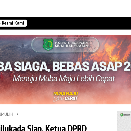
e Resmi Kami
UMULIH
milukada Siap, Ketua DPRD