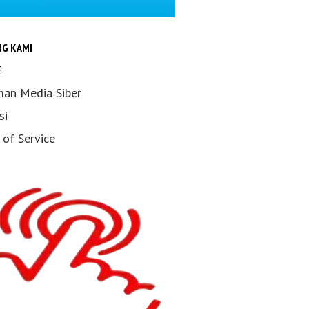
NG KAMI
E
an Media Siber
si
 of Service