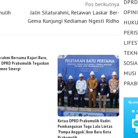
DPRD
Pos berikutnya
OPINI
mulih
Jalin Silaturahmi, Relawan Laskar Ber-
Gema Kunjungi Kediaman Ngesti Ridho
HUKU
PERI
LIFE
TEKN
urahmi Bersama Kajari Baru,
SOSI
 DPRD Prabumulih Tegaskan
men Sinergi
MUSI
PRAB
Ketua DPRD Prabumulih Hadiri
Pembangunan Tugu Lalu Lintas
‘Pompa Angguk’, Ikon Baru Kota
Prabumulih