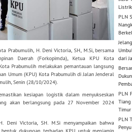
Listri
PLN S
Nangk
Berke
Jelan
 Prabumulih, H. Deni Victoria, SH, M.Si, bersama
Umbul
mpinan Daerah (Forkopimda), Ketua KPU Kota
dari J
Kota Prabumulih melakukan pemantauan langsung
Bersa
ihan Umum (KPU) Kota Prabumulih di Jalan Jenderal
Dukun
ulih, Senin (28/10/2024).
Pemba
PLN P
emastikan kesiapan logistik dalam menyukseskan
Tiang 
yang akan berlangsung pada 27 November 2024
Timur
PLN T
H. Deni Victoria, SH. M.Si menyampaikan bahwa
Penyu
ai bentuk dukungan terhadap KPU untuk menjamin