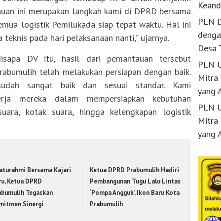
Keand
auan ini merupakan langkah kami di DPRD bersama
PLN D
ua logistik Pemilukada siap tepat waktu. Hal ini
denga
a teknis pada hari pelaksanaan nanti,” ujarnya.
Desa 
disapa DV itu, hasil dari pemantauan tersebut
PLN U
bumulih telah melakukan persiapan dengan baik.
Mitra
 sudah sangat baik dan sesuai standar. Kami
yang 
erja mereka dalam mempersiapkan kebutuhan
PLN U
uara, kotak suara, hingga kelengkapan logistik
Mitra
yang 
laturahmi Bersama Kajari
Ketua DPRD Prabumulih Hadiri
ru, Ketua DPRD
Pembangunan Tugu Lalu Lintas
abumulih Tegaskan
‘Pompa Angguk’, Ikon Baru Kota
mitmen Sinergi
Prabumulih