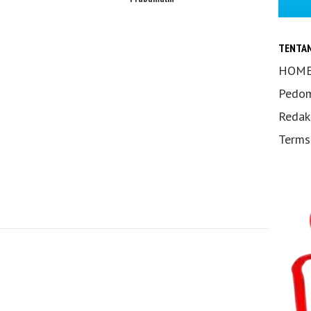
TENTA
HOM
Pedom
Redak
Terms