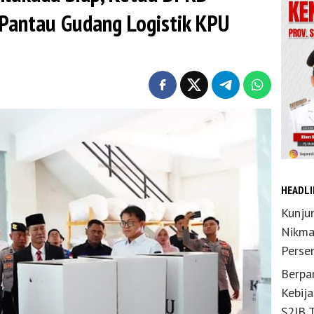
Pantau Gudang Logistik KPU
HEADLI
Kunju
Nikma
Perse
Berpar
Kebij
S2JB 