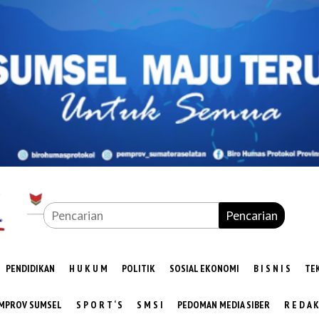
Pencarian
PENDIDIKAN
H U K U M
POLITIK
SOSIAL EKONOMI
B I S N I S
TE
MPROV SUMSEL
S P O R T ‘ S
S M S I
PEDOMAN MEDIA SIBER
R E D A K