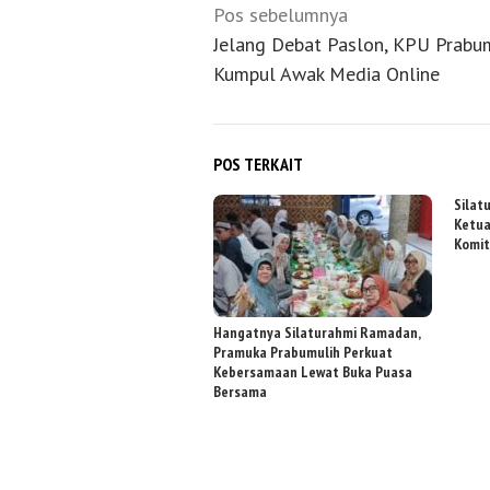
Navigasi
Pos sebelumnya
pos
Jelang Debat Paslon, KPU Prabu
Kumpul Awak Media Online
POS TERKAIT
Silat
Ketua
Komit
Hangatnya Silaturahmi Ramadan,
Pramuka Prabumulih Perkuat
Kebersamaan Lewat Buka Puasa
Bersama