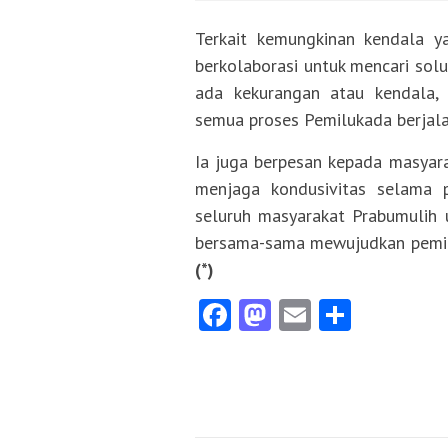
Terkait kemungkinan kendala y
berkolaborasi untuk mencari solu
ada kekurangan atau kendala,
semua proses Pemilukada berjalan
Ia juga berpesan kepada masya
menjaga kondusivitas selama 
seluruh masyarakat Prabumulih un
bersama-sama mewujudkan pemili
(*)
Facebook
Mastodon
Email
Share