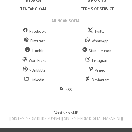
REDAKSI
S P O R T S
TENTANG KAMI
TERMS OF SERVICE
JARINGAN SOCIAL
Facebook
Twitter
Pinterest
WhatsApp
Tumblr
Stumbleupon
WordPress
Instagram
>Dribbble
Vimeo
Linkedin
Deviantart
RSS
Versi Non AMP
|| SISTEM MEDIA KLIKS SUMSEL || SISTEM MEDIA DIGITAL MASA KINI ||