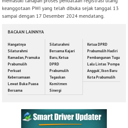
memasuki tahapan proses pendataan registrasi ulang
keanggotaan PWI yang telah dibuka sejak tanggal 13
sampai dengan 17 Desember 2024 mendatang.
BACAAN LAINNYA
Hangatnya
Silaturahmi
Ketua DPRD
Silaturahmi
Bersama Kajari
Prabumulih Hadiri
Ramadan, Pramuka
Baru, Ketua
Pembangunan Tugu
Prabumulih
DPRD
Lalu Lintas ‘Pompa
Perkuat
Prabumulih
Angguk’, Ikon Baru
Kebersamaan
Tegaskan
Kota Prabumulih
Lewat Buka Puasa
Komitmen
Bersama
Sinergi